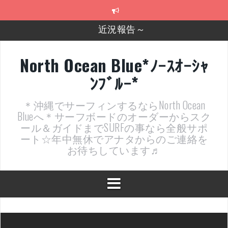
コ
ン
テ
2026年明けました〜
ン
ツ
2025年もあざ～した！
へ
North Ocean Blue*ﾉｰｽｵｰｼｬ
ス
近況報告ww
ﾝﾌﾞﾙｰ*
キ
ッ
ヤッチマッターーーー！！！
プ
＊沖縄でサーフィンするならNorth Ocean
支部長就任報告と支部予選・検定開催決定！
Blueへ＊サーフボードのオーダーからスク
ール＆ガイドまでSURFの事なら全般サポ
ート☆年中無休でアナタからのご連絡を
お待ちしています♬