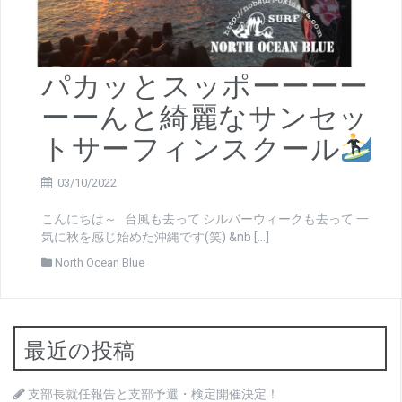
パカッとスッポーーーー
ーーんと綺麗なサンセッ
トサーフィンスクール
03/10/2022
こんにちは～ 台風も去って シルバーウィークも去って 一
気に秋を感じ始めた沖縄です(笑) &nb […]
North Ocean Blue
最近の投稿
支部長就任報告と支部予選・検定開催決定！