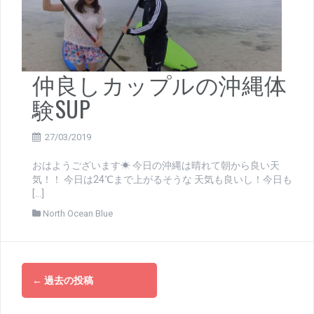
仲良しカップルの沖縄体
験SUP
27/03/2019
おはようございます☀ 今日の沖縄は晴れて朝から良い天
気！！ 今日は24℃まで上がるそうな 天気も良いし！今日も
[…]
North Ocean Blue
投
←
過去の投稿
稿