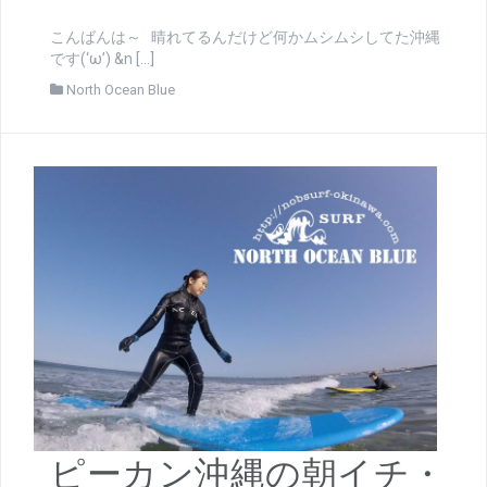
こんばんは～ 晴れてるんだけど何かムシムシしてた沖縄
です(‘ω’) &n […]
North Ocean Blue
ピーカン沖縄の朝イチ・