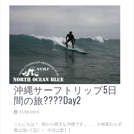
沖縄サーフトリップ5日
間の旅????Day2
31/03/2019
こんにちは！ 朝から晴天な沖縄です 。。。が相変わらず
風は強い(´Д⊂ヽ 今日は新 […]