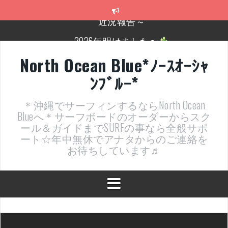
コ
ン
テ
2026年明けました〜
ン
ツ
2025年もあざ～した！
へ
North Ocean Blue*ﾉｰｽｵｰｼｬ
ス
近況報告ww
ﾝﾌﾞﾙｰ*
キ
ッ
ヤッチマッターーーー！！！
プ
＊沖縄でサーフィンするならNorth Ocean
支部長就任報告と支部予選・検定開催決定！
Blueへ＊サーフボードのオーダーからスク
ール＆ガイドまでSURFの事なら全般サポ
近況報告～
ート☆年中無休でアナタからのご連絡を
お待ちしています♬