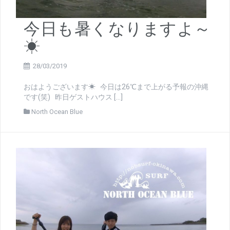
今日も暑くなりますよ～
☀
28/03/2019
おはようございます☀ 今日は26℃まで上がる予報の沖縄
です(笑) 昨日ゲストハウス […]
North Ocean Blue