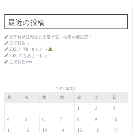
ナ
ビ
最近の投稿
ゲ
ー
支部長就任報告と支部予選・検定開催決定！
シ
近況報告～
2026年明けました〜
ョ
2025年もあざ～した！
ン
近況報告ww
2019年3月
月
火
水
木
金
土
日
1
2
3
4
5
6
7
8
9
10
11
12
13
14
15
16
17