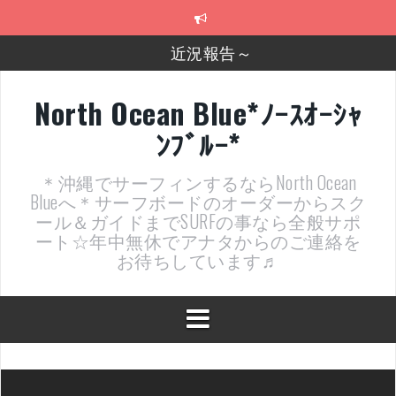
コ
ン
テ
近況報告～
ン
ツ
2026年明けました〜
へ
North Ocean Blue*ﾉｰｽｵｰｼｬ
ス
2025年もあざ～した！
ﾝﾌﾞﾙｰ*
キ
ッ
近況報告ww
プ
＊沖縄でサーフィンするならNorth Ocean
ヤッチマッターーーー！！！
Blueへ＊サーフボードのオーダーからスク
ール＆ガイドまでSURFの事なら全般サポ
支部長就任報告と支部予選・検定開催決定！
ート☆年中無休でアナタからのご連絡を
お待ちしています♬