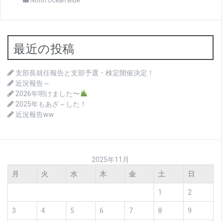
North Ocean Blue
最近の投稿
支部長就任報告と支部予選・検定開催決定！
近況報告～
2026年明けました〜
2025年もあざ～した！
近況報告ww
2025年11月
月
火
水
木
金
土
日
1
2
3
4
5
6
7
8
9