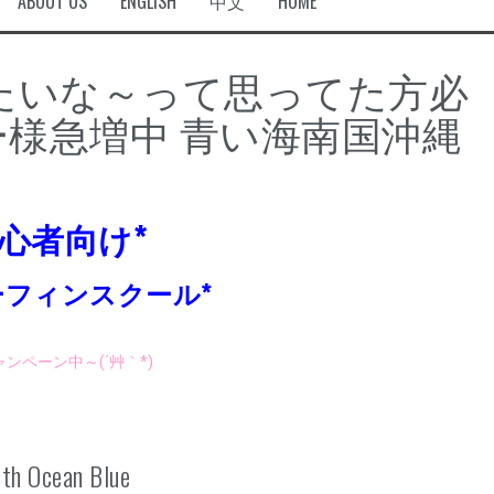
ABOUT US
ENGLISH
中文
HOME
たいな～って思ってた方必
様急増中 青い海南国沖縄
初心者向け*
ーフィンスクール*
ンペーン中～(´艸｀*)
th Ocean Blue