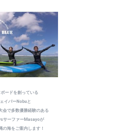
フボードを創っている
ェイパーNobuと
大会で多数優勝経験のある
ysサーファーMasayoが
縄の海をご案内します！