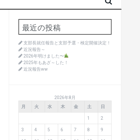
最近の投稿
支部長就任報告と支部予選・検定開催決定！
近況報告～
2026年明けました〜
2025年もあざ～した！
近況報告ww
2026年8月
月
火
水
木
金
土
日
1
2
3
4
5
6
7
8
9