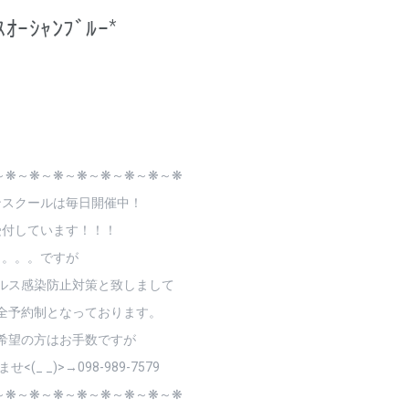
ｽｵｰｼｬﾝﾌﾞﾙｰ*
～❋～❋～❋～❋～❋～❋～❋～❋
ンスクールは毎日開催中！
受付しています！！！
。。。ですが
ルス感染防止対策と致しまして
全予約制となっております。
希望の方はお手数ですが
(_ _)>→098-989-7579
～❋～❋～❋～❋～❋～❋～❋～❋