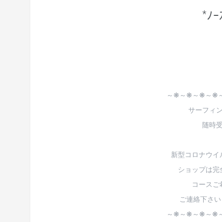
*ﾉｰ
～❋～❋～❋～❋
サーフィ
随時
新型コロナウイ
ショップは完
コースご
ご連絡下さいませ<
～❋～❋～❋～❋