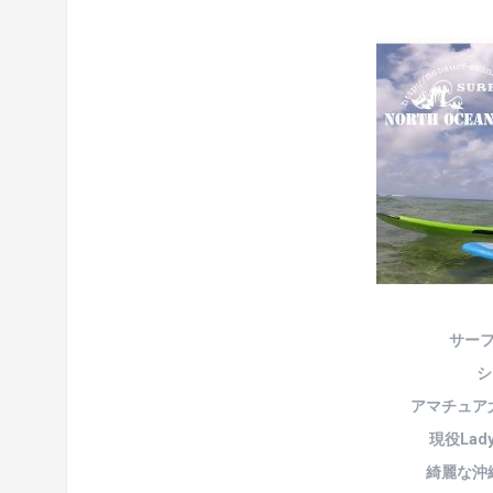
サー
シ
アマチュア
現役Lad
綺麗な沖