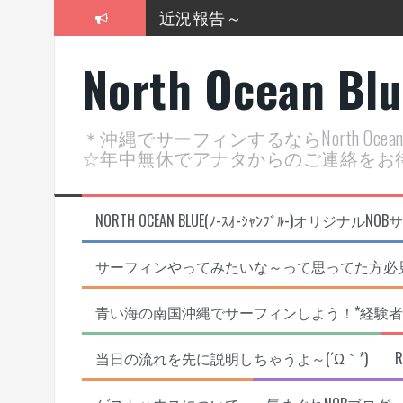
近況報告～
コ
ン
2026年明けました〜
テ
North Ocean Bl
ン
2025年もあざ～した！
ツ
へ
近況報告ww
ス
＊沖縄でサーフィンするならNorth Oc
キ
ヤッチマッターーーー！！！
☆年中無休でアナタからのご連絡をお
ッ
プ
支部長就任報告と支部予選・検
NORTH OCEAN BLUE(ﾉ-ｽｵ-ｼｬﾝﾌﾞﾙ-)オ
サーフィンやってみたいな～って思ってた方必見
青い海の南国沖縄でサーフィンしよう！*経験者
当日の流れを先に説明しちゃうよ～(´Ω｀*)