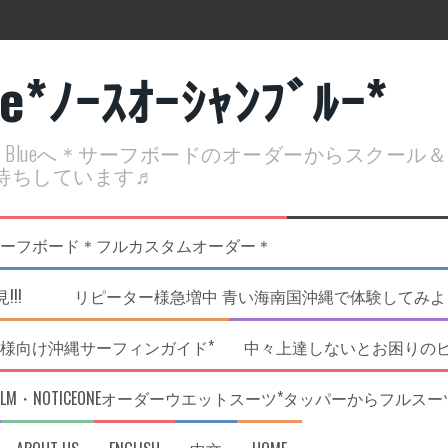
ue*ﾉｰｽｵｰｼｬﾝﾌﾞﾙｰ*
ean Blueへ＊サーフボードのオーダーからスクー
待ちしています♬
定開催決定！
リジナルNOBサーフボード＊フルカスタムオーダー＊
!!! リピーター様急増中 青い海南国沖縄で体験してみよう!
様向け沖縄サーフィンガイド*
中々上達しないとお困りの
RLM・NOTICEONEオーダーウエットスーツ*タッパーからフルスー