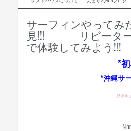
ゲストハウスについて
気まぐれNOBブログ
サーフィンやってみ
見!!! リピーター
で体験してみよう!!!
*
*沖縄サ
只今キャ
Nor