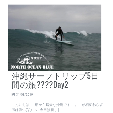
沖縄サーフトリップ5日
間の旅????Day2
31/03/2019
こんにちは！ 朝から晴天な沖縄です 。。。が相変わらず
風は強い(´Д⊂ヽ 今日は新 […]