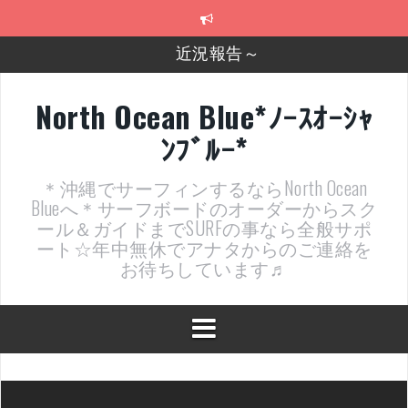
コ
近況報告～
ン
テ
2026年明けました〜
ン
ツ
2025年もあざ～した！
へ
North Ocean Blue*ﾉｰｽｵｰｼｬ
ス
近況報告ww
ﾝﾌﾞﾙｰ*
キ
ッ
ヤッチマッターーーー！！！
プ
＊沖縄でサーフィンするならNorth Ocean
支部長就任報告と支部予選・検定開催決定！
Blueへ＊サーフボードのオーダーからスク
ール＆ガイドまでSURFの事なら全般サポ
ート☆年中無休でアナタからのご連絡を
お待ちしています♬