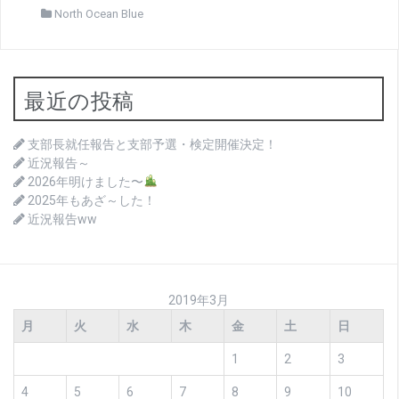
North Ocean Blue
最近の投稿
支部長就任報告と支部予選・検定開催決定！
近況報告～
2026年明けました〜
2025年もあざ～した！
近況報告ww
2019年3月
月
火
水
木
金
土
日
1
2
3
4
5
6
7
8
9
10