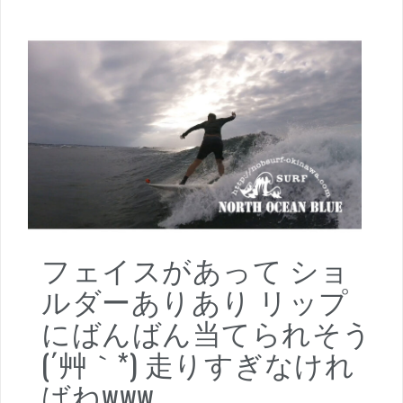
フェイスがあって ショ
ルダーありあり リップ
にばんばん当てられそう
(´艸｀*) 走りすぎなけれ
ばねwww