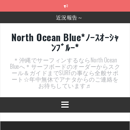
コ
ン
テ
近況報告～
ン
ツ
2026年明けました〜
へ
North Ocean Blue*ﾉｰｽｵｰｼｬ
ス
2025年もあざ～した！
ﾝﾌﾞﾙｰ*
キ
ッ
近況報告ww
プ
＊沖縄でサーフィンするならNorth Ocean
ヤッチマッターーーー！！！
Blueへ＊サーフボードのオーダーからスク
ール＆ガイドまでSURFの事なら全般サポ
支部長就任報告と支部予選・検定開催決定！
ート☆年中無休でアナタからのご連絡を
お待ちしています♬