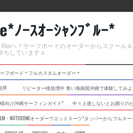
ue*ﾉｰｽｵｰｼｬﾝﾌﾞﾙｰ*
ean Blueへ＊サーフボードのオーダーからスクー
待ちしています♬
定開催決定！
リジナルNOBサーフボード＊フルカスタムオーダー＊
!!! リピーター様急増中 青い海南国沖縄で体験してみよう!
様向け沖縄サーフィンガイド*
中々上達しないとお困りの
RLM・NOTICEONEオーダーウエットスーツ*タッパーからフルスー