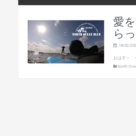
愛を
らっ
18/02/20
おはす～ 
North Oce