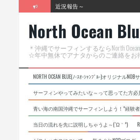
コ
近況報告～
ン
テ
2026年明けました〜
North Ocean Bl
ン
ツ
2025年もあざ～した！
へ
ス
近況報告ww
＊沖縄でサーフィンするならNorth Oc
キ
☆年中無休でアナタからのご連絡をお
ッ
ヤッチマッターーーー！！！
プ
支部長就任報告と支部予選・検
NORTH OCEAN BLUE(ﾉ-ｽｵ-ｼｬﾝﾌﾞﾙ-)オ
サーフィンやってみたいな～って思ってた方必見
青い海の南国沖縄でサーフィンしよう！*経験者
当日の流れを先に説明しちゃうよ～(´Ω｀*)