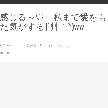
感じる～♡ 私まで愛をも
た気がする(´艸｀*)ww
25
今日はね。。。 最近良く見るのよ～ パドルす […]
an Blue