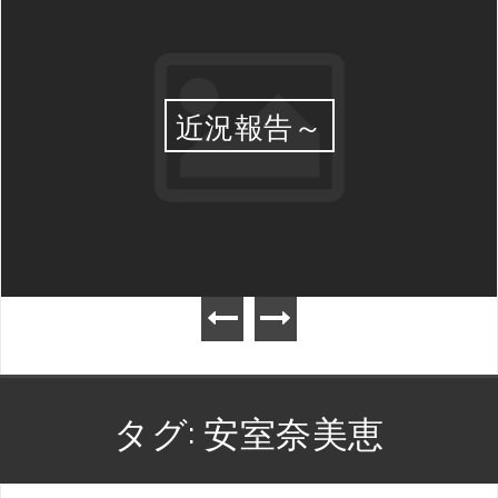
近況報告～
タグ:
安室奈美恵