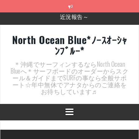
コ
近況報告～
ン
テ
2026年明けました〜
ン
ツ
2025年もあざ～した！
へ
North Ocean Blue*ﾉｰｽｵｰｼｬ
ス
近況報告ww
ﾝﾌﾞﾙｰ*
キ
ッ
ヤッチマッターーーー！！！
プ
＊沖縄でサーフィンするならNorth Ocean
支部長就任報告と支部予選・検定開催決定！
Blueへ＊サーフボードのオーダーからスク
ール＆ガイドまでSURFの事なら全般サポ
ート☆年中無休でアナタからのご連絡を
お待ちしています♬