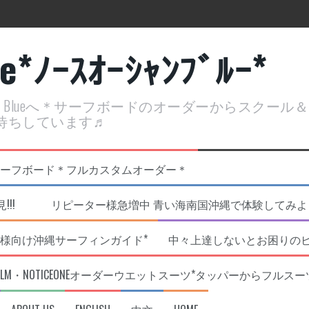
ue*ﾉｰｽｵｰｼｬﾝﾌﾞﾙｰ*
ean Blueへ＊サーフボードのオーダーからスクー
待ちしています♬
定開催決定！
リジナルNOBサーフボード＊フルカスタムオーダー＊
!!! リピーター様急増中 青い海南国沖縄で体験してみよう!
様向け沖縄サーフィンガイド*
中々上達しないとお困りの
RLM・NOTICEONEオーダーウエットスーツ*タッパーからフルスー