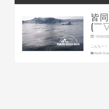
皆同
(￣
15/05/20
こんち～！ 
North Oce