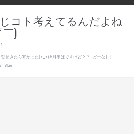
じコト考えてるんだよね
▽￣)
23
朝起きたら寒かった(>_<) 5月半ばですけど？？ どーな […]
an Blue