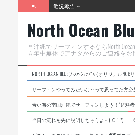
近況報告～
コ
ン
2026年明けました〜
テ
North Ocean Bl
ン
2025年もあざ～した！
ツ
へ
近況報告ww
ス
＊沖縄でサーフィンするならNorth Oc
キ
ヤッチマッターーーー！！！
☆年中無休でアナタからのご連絡をお
ッ
プ
支部長就任報告と支部予選・検
NORTH OCEAN BLUE(ﾉ-ｽｵ-ｼｬﾝﾌﾞﾙ-)オ
サーフィンやってみたいな～って思ってた方必見
青い海の南国沖縄でサーフィンしよう！*経験者
当日の流れを先に説明しちゃうよ～(´Ω｀*)