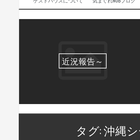
ゲストハウスについて
気まぐれNOBブログ
選・
近況報告～
タグ:
沖縄シ