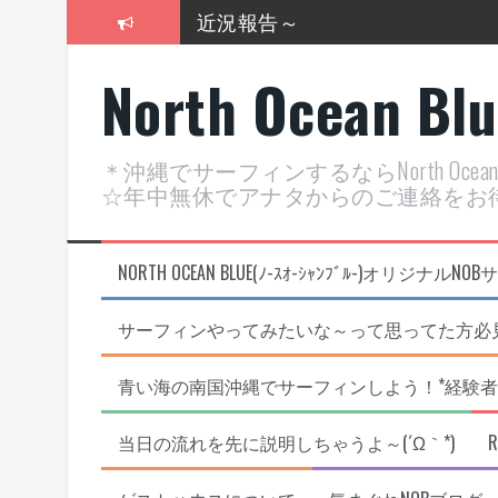
コ
近況報告～
ン
テ
2026年明けました〜
North Ocean Bl
ン
ツ
2025年もあざ～した！
へ
ス
近況報告ww
＊沖縄でサーフィンするならNorth Oc
キ
☆年中無休でアナタからのご連絡をお
ッ
ヤッチマッターーーー！！！
プ
支部長就任報告と支部予選・検
NORTH OCEAN BLUE(ﾉ-ｽｵ-ｼｬﾝﾌﾞﾙ-)オ
サーフィンやってみたいな～って思ってた方必見
青い海の南国沖縄でサーフィンしよう！*経験者
当日の流れを先に説明しちゃうよ～(´Ω｀*)