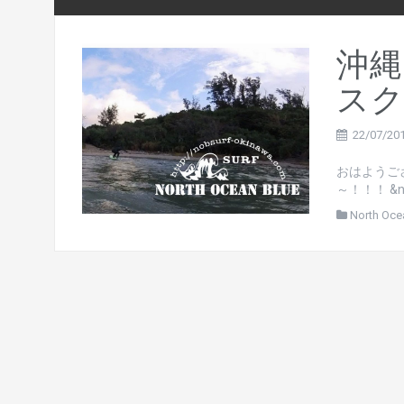
沖縄
スクー
22/07/20
おはようご
～！！！ &nb
North Oce