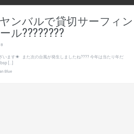
ヤンバルで貸切サーフィン
ル????????
18
ざいます☀ また次の台風が発生しましたね???? 今年は当たり年だ
sp […]
an Blue