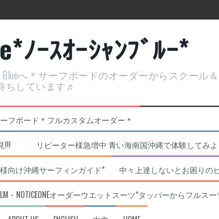
ue*ﾉｰｽｵｰｼｬﾝﾌﾞﾙｰ*
ean Blueへ＊サーフボードのオーダーからスクー
待ちしています♬
定開催決定！
リジナルNOBサーフボード＊フルカスタムオーダー＊
!!! リピーター様急増中 青い海南国沖縄で体験してみよう!
様向け沖縄サーフィンガイド*
中々上達しないとお困りの
RLM・NOTICEONEオーダーウエットスーツ*タッパーからフルスー