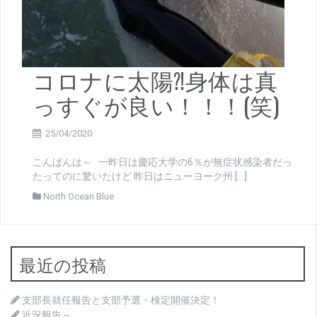
コロナに太陽⁈身体は真
っすぐが良い！！！(笑)
25/04/2020
こんばんは～ 一昨日は慶応大学の6％が無症状感染者だっ
たってのに驚いたけど 昨日はニューヨーク州 […]
North Ocean Blue
最近の投稿
支部長就任報告と支部予選・検定開催決定！
近況報告～