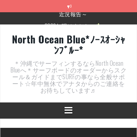
コ
ン
テ
2026年明けました〜
ン
ツ
2025年もあざ～した！
へ
North Ocean Blue*ﾉｰｽｵｰｼｬ
ス
近況報告ww
ﾝﾌﾞﾙｰ*
キ
ッ
ヤッチマッターーーー！！！
プ
＊沖縄でサーフィンするならNorth Ocean
支部長就任報告と支部予選・検定開催決定！
Blueへ＊サーフボードのオーダーからスク
ール＆ガイドまでSURFの事なら全般サポ
近況報告～
ート☆年中無休でアナタからのご連絡を
お待ちしています♬