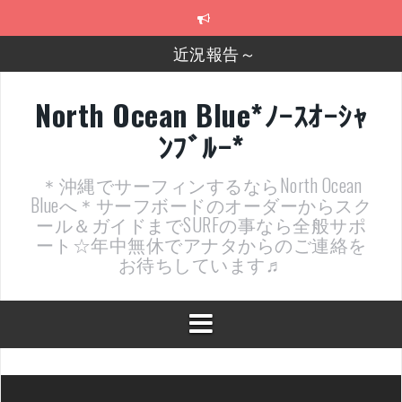
コ
ン
テ
近況報告～
ン
ツ
2026年明けました〜
へ
North Ocean Blue*ﾉｰｽｵｰｼｬ
ス
2025年もあざ～した！
ﾝﾌﾞﾙｰ*
キ
ッ
近況報告ww
プ
＊沖縄でサーフィンするならNorth Ocean
ヤッチマッターーーー！！！
Blueへ＊サーフボードのオーダーからスク
ール＆ガイドまでSURFの事なら全般サポ
支部長就任報告と支部予選・検定開催決定！
ート☆年中無休でアナタからのご連絡を
お待ちしています♬