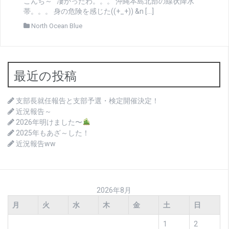
こんち～ 凄かったわ。。。 沖縄本島北部の線状降水
帯。。。 身の危険を感じた((+_+)) &n […]
North Ocean Blue
最近の投稿
支部長就任報告と支部予選・検定開催決定！
近況報告～
2026年明けました〜
2025年もあざ～した！
近況報告ww
2026年8月
月
火
水
木
金
土
日
1
2