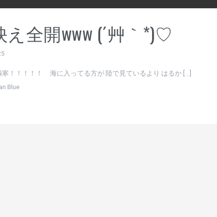
映え全開www (´艸｀*)♡
25
寒！！！！！ 海に入ってる方が 陸で見ているより はるか […]
an Blue