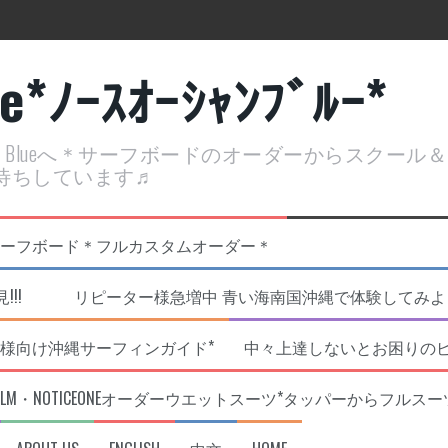
ue*ﾉｰｽｵｰｼｬﾝﾌﾞﾙｰ*
ean Blueへ＊サーフボードのオーダーからスクー
待ちしています♬
定開催決定！
リジナルNOBサーフボード＊フルカスタムオーダー＊
!!! リピーター様急増中 青い海南国沖縄で体験してみよう!
様向け沖縄サーフィンガイド*
中々上達しないとお困りの
RLM・NOTICEONEオーダーウエットスーツ*タッパーからフルスー