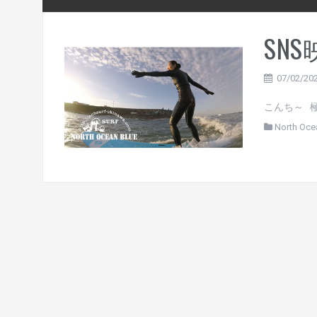
SNS
07/02/20
こんち～ 極
North Oce