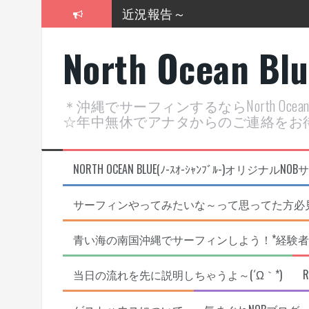
コ
近況報告～
ン
テ
2026年明けました〜
North Ocean Bl
ン
ツ
2025年もあざ～した！
へ
ス
近況報告ww
＊沖縄でサーフィンするならNorth Oc
キ
☆年中無休でアナタからのご連絡をお
ッ
ヤッチマッターーーー！！！
プ
支部長就任報告と支部予選・検
NORTH OCEAN BLUE(ﾉ-ｽｵ-ｼｬﾝﾌﾞﾙ-)オ
サーフィンやってみたいな～って思ってた方必見
青い海の南国沖縄でサーフィンしよう！*経験者
当日の流れを先に説明しちゃうよ～(´Ω｀*)