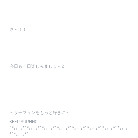
さ～！！
今日も一日楽しみましょ～♬
～サーフィンをもっと好きに～
KEEP SURFING
ﾟ*｡，｡*ﾟ*｡，｡*ﾟ*｡，｡*ﾟ*｡，｡*ﾟ*｡，｡*ﾟ*｡，｡*ﾟ*｡，｡*ﾟ*｡，｡
*ﾟ*｡，｡*ﾟ