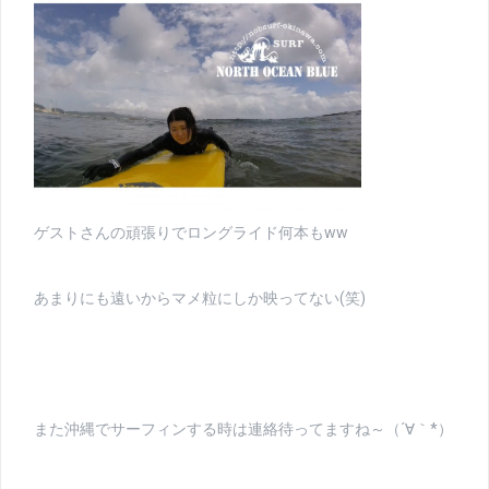
ゲストさんの頑張りでロングライド何本もww
あまりにも遠いからマメ粒にしか映ってない(笑)
また沖縄でサーフィンする時は連絡待ってますね～（´∀｀*）