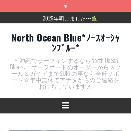
コ
ン
テ
2026年明けました〜
ン
ツ
2025年もあざ～した！
へ
North Ocean Blue*ﾉｰｽｵｰｼｬ
ス
近況報告ww
ﾝﾌﾞﾙｰ*
キ
ッ
ヤッチマッターーーー！！！
プ
＊沖縄でサーフィンするならNorth Ocean
支部長就任報告と支部予選・検定開催決定！
Blueへ＊サーフボードのオーダーからスク
ール＆ガイドまでSURFの事なら全般サポ
近況報告～
ート☆年中無休でアナタからのご連絡を
お待ちしています♬