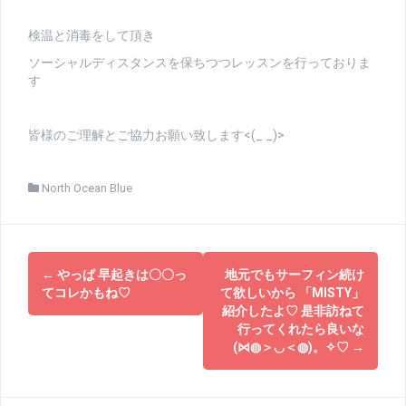
検温と消毒をして頂き
ソーシャルディスタンスを保ちつつレッスンを行っておりま
す
皆様のご理解とご協力お願い致します<(_ _)>
North Ocean Blue
投
←
やっぱ 早起きは〇〇っ
地元でもサーフィン続け
稿
てコレかもね♡
て欲しいから 「MISTY」
紹介したよ♡ 是非訪ねて
ナ
行ってくれたら良いな
(⋈◍＞◡＜◍)。✧♡
→
ビ
ゲ