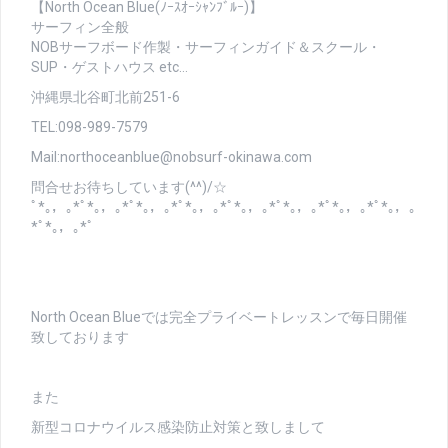
【North Ocean Blue(ﾉｰｽｵｰｼｬﾝﾌﾞﾙｰ)】
サーフィン全般
NOBサーフボード作製・サーフィンガイド＆スクール・
SUP・ゲストハウス etc…
沖縄県北谷町北前251-6
TEL:098-989-7579
Mail:northoceanblue@nobsurf-okinawa.com
問合せお待ちしています(^^)/☆
ﾟ*｡，｡*ﾟ*｡，｡*ﾟ*｡，｡*ﾟ*｡，｡*ﾟ*｡，｡*ﾟ*｡，｡*ﾟ*｡，｡*ﾟ*｡，｡
*ﾟ*｡，｡*ﾟ
North Ocean Blueでは完全プライベートレッスンで毎日開催
致しております
また
新型コロナウイルス感染防止対策と致しまして