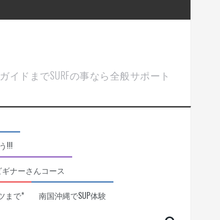
ル＆ガイドまでSURFの事なら全般サポート
!!
ビギナーさんコース
ツまで*
南国沖縄でSUP体験