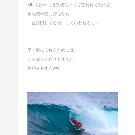
MRIでは骨には異状ないって言われてたけど
別の接骨院に行ったら
「亜脱臼してるね」っていわれるし～
早く海に入れるためには
どんなリハビリもするし
神頼みもするww