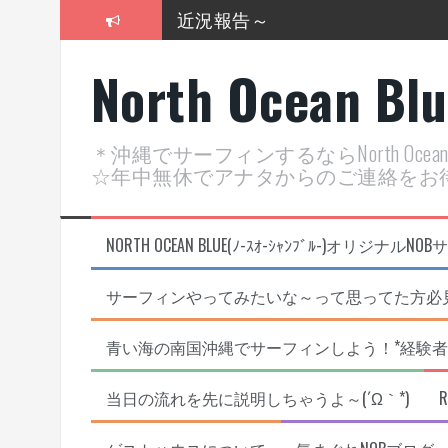
コ
2026年明けました〜
ン
テ
2025年もあざ～した！
North Ocean Bl
ン
ツ
近況報告ww
へ
ス
ヤッチマッターーーー！！！
＊沖縄でサーフィンするならNorth Oc
キ
☆年中無休でアナタからのご連絡をお
ッ
支部長就任報告と支部予選・検
プ
近況報告～
NORTH OCEAN BLUE(ﾉ-ｽｵ-ｼｬﾝﾌﾞﾙ-)オ
サーフィンやってみたいな～って思ってた方必見
青い海の南国沖縄でサーフィンしよう！*経験者
当日の流れを先に説明しちゃうよ～(´Ω｀*)