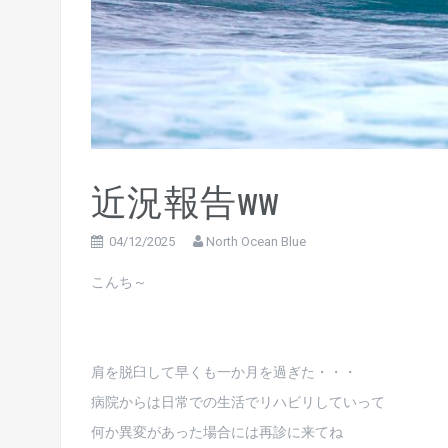
近況報告ww
04/12/2025
North Ocean Blue
こんち～
肩を脱臼して早くも一か月を過ぎた・・・
病院からは日常での生活でリハビリしていって
何か異変があった場合には再診に来てね