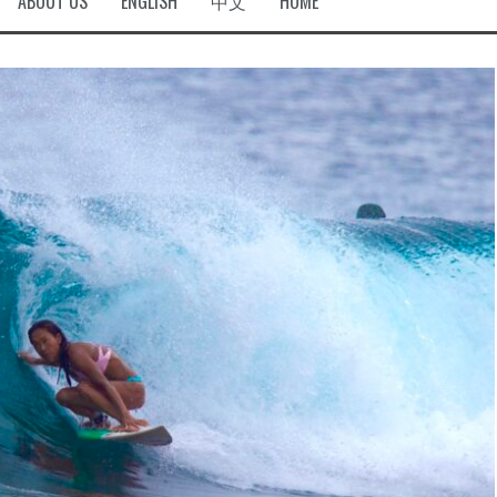
ABOUT US
ENGLISH
中文
HOME