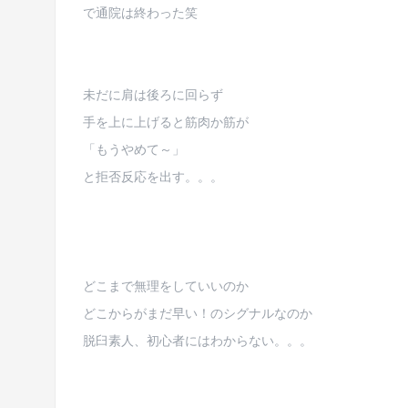
で通院は終わった笑
未だに肩は後ろに回らず
手を上に上げると筋肉か筋が
「もうやめて～」
と拒否反応を出す。。。
どこまで無理をしていいのか
どこからがまだ早い！のシグナルなのか
脱臼素人、初心者にはわからない。。。