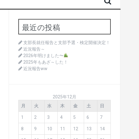
最近の投稿
支部長就任報告と支部予選・検定開催決定！
近況報告～
2026年明けました〜
2025年もあざ～した！
近況報告ww
2025年12月
月
火
水
木
金
土
日
1
2
3
4
5
6
7
8
9
10
11
12
13
14