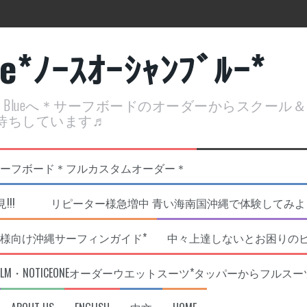
ue*ﾉｰｽｵｰｼｬﾝﾌﾞﾙｰ*
ean Blueへ＊サーフボードのオーダーからスクー
待ちしています♬
定開催決定！
リジナルNOBサーフボード＊フルカスタムオーダー＊
!!! リピーター様急増中 青い海南国沖縄で体験してみよう!
様向け沖縄サーフィンガイド*
中々上達しないとお困りの
RLM・NOTICEONEオーダーウエットスーツ*タッパーからフルスー