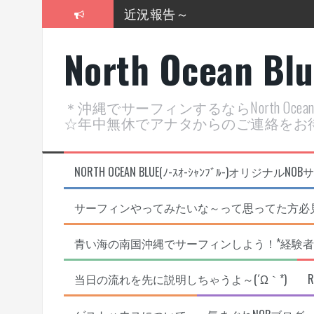
コ
近況報告～
ン
テ
2026年明けました〜
North Ocean Bl
ン
ツ
2025年もあざ～した！
へ
近況報告ww
ス
＊沖縄でサーフィンするならNorth Oc
キ
ヤッチマッターーーー！！！
☆年中無休でアナタからのご連絡をお
ッ
プ
支部長就任報告と支部予選・検
NORTH OCEAN BLUE(ﾉ-ｽｵ-ｼｬﾝﾌﾞﾙ-)オ
サーフィンやってみたいな～って思ってた方必見
青い海の南国沖縄でサーフィンしよう！*経験者
当日の流れを先に説明しちゃうよ～(´Ω｀*)