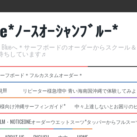
ue*ﾉｰｽｵｰｼｬﾝﾌﾞﾙｰ*
ean Blueへ＊サーフボードのオーダーからスクー
待ちしています♬
定開催決定！
リジナルNOBサーフボード＊フルカスタムオーダー＊
!!! リピーター様急増中 青い海南国沖縄で体験してみよう!
様向け沖縄サーフィンガイド*
中々上達しないとお困りの
RLM・NOTICEONEオーダーウエットスーツ*タッパーからフルスー