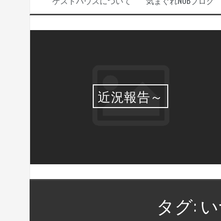
ゲストハウスについて
気まぐれNOBブログ
選・
近況報告～
タグ:
い