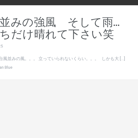
風並みの強風 そして雨…
ちだけ晴れて下さい笑
25
台風並みの風。。。 立っていられないくらい。。。 しかも大 […]
an Blue