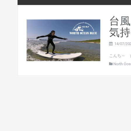
台
気持
14/07/20
こんち～ 
North Oce