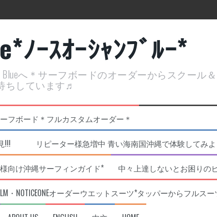
ue*ﾉｰｽｵｰｼｬﾝﾌﾞﾙｰ*
ean Blueへ＊サーフボードのオーダーからスクー
待ちしています♬
定開催決定！
リジナルNOBサーフボード＊フルカスタムオーダー＊
!!! リピーター様急増中 青い海南国沖縄で体験してみよう!
様向け沖縄サーフィンガイド*
中々上達しないとお困りの
RLM・NOTICEONEオーダーウエットスーツ*タッパーからフルスー