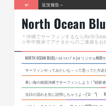
コ
近況報告～
ン
テ
2026年明けました〜
North Ocean Bl
ン
ツ
2025年もあざ～した！
へ
ス
近況報告ww
＊沖縄でサーフィンするならNorth Oc
キ
☆年中無休でアナタからのご連絡をお
ッ
ヤッチマッターーーー！！！
プ
支部長就任報告と支部予選・検
NORTH OCEAN BLUE(ﾉ-ｽｵ-ｼｬﾝﾌﾞﾙ-)オ
サーフィンやってみたいな～って思ってた方必見
青い海の南国沖縄でサーフィンしよう！*経験者
当日の流れを先に説明しちゃうよ～(´Ω｀*)