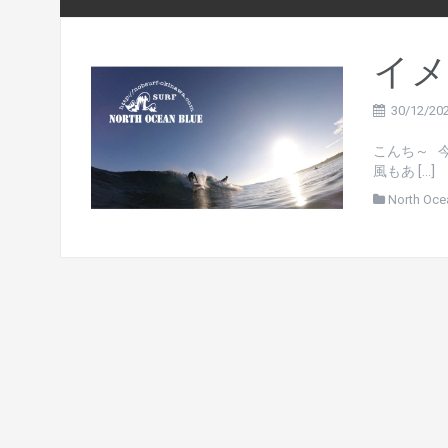
イメ
30/12/20
こんち～ 
風もあ […]
North Oce