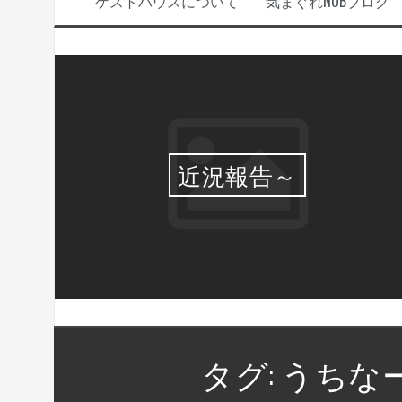
ゲストハウスについて
気まぐれNOBブログ
選・
近況報告～
タグ:
うちな