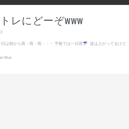
トレにどーぞwww
22
今日は朝から雨・雨・雨・・・ 予報では一日雨
波は上がってるけど
an Blue