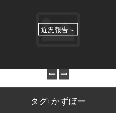
近況報告～
タグ:
かずぼー