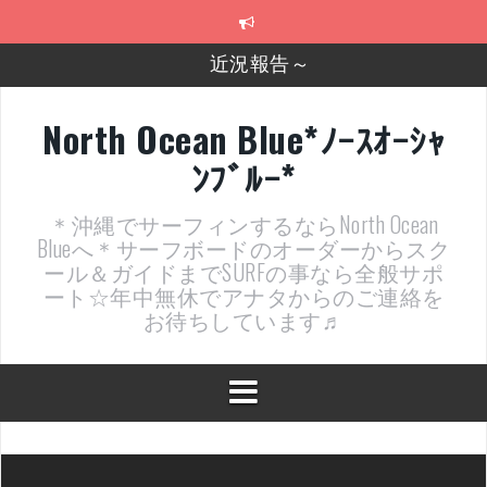
コ
近況報告～
ン
テ
2026年明けました〜
ン
ツ
2025年もあざ～した！
へ
North Ocean Blue*ﾉｰｽｵｰｼｬ
ス
近況報告ww
ﾝﾌﾞﾙｰ*
キ
ッ
ヤッチマッターーーー！！！
プ
＊沖縄でサーフィンするならNorth Ocean
支部長就任報告と支部予選・検定開催決定！
Blueへ＊サーフボードのオーダーからスク
ール＆ガイドまでSURFの事なら全般サポ
ート☆年中無休でアナタからのご連絡を
お待ちしています♬