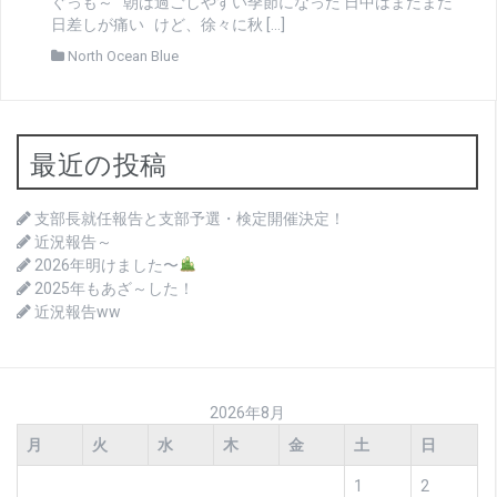
ぐっも～ 朝は過ごしやすい季節になった 日中はまだまだ
日差しが痛い けど、徐々に秋 […]
North Ocean Blue
最近の投稿
支部長就任報告と支部予選・検定開催決定！
近況報告～
2026年明けました〜
2025年もあざ～した！
近況報告ww
2026年8月
月
火
水
木
金
土
日
1
2