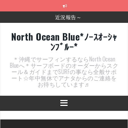
コ
ン
テ
近況報告～
ン
ツ
2026年明けました〜
へ
North Ocean Blue*ﾉｰｽｵｰｼｬ
ス
2025年もあざ～した！
ﾝﾌﾞﾙｰ*
キ
ッ
近況報告ww
プ
＊沖縄でサーフィンするならNorth Ocean
ヤッチマッターーーー！！！
Blueへ＊サーフボードのオーダーからスク
ール＆ガイドまでSURFの事なら全般サポ
支部長就任報告と支部予選・検定開催決定！
ート☆年中無休でアナタからのご連絡を
お待ちしています♬