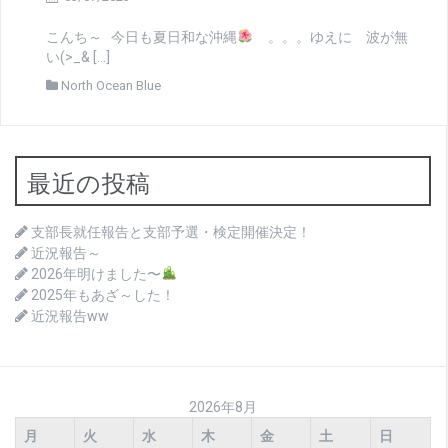
こんち～ 今日も夏日和な沖縄
。。。ゆえに 波が無
い(>_& […]
North Ocean Blue
最近の投稿
支部長就任報告と支部予選・検定開催決定！
近況報告～
2026年明けました〜
2025年もあざ～した！
近況報告ww
2026年8月
月
火
水
木
金
土
日