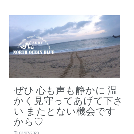
ぜひ 心も声も静かに 温
かく見守ってあげて下さ
い またとない機会です
から♡
03/07/2023