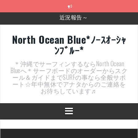
コ
近況報告～
ン
テ
2026年明けました〜
ン
ツ
2025年もあざ～した！
へ
North Ocean Blue*ﾉｰｽｵｰｼｬ
ス
近況報告ww
ﾝﾌﾞﾙｰ*
キ
ッ
ヤッチマッターーーー！！！
プ
＊沖縄でサーフィンするならNorth Ocean
支部長就任報告と支部予選・検定開催決定！
Blueへ＊サーフボードのオーダーからスク
ール＆ガイドまでSURFの事なら全般サポ
ート☆年中無休でアナタからのご連絡を
お待ちしています♬