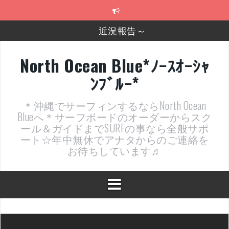
コ
ン
テ
近況報告～
ン
ツ
2026年明けました〜
へ
North Ocean Blue*ﾉｰｽｵｰｼｬ
ス
2025年もあざ～した！
ﾝﾌﾞﾙｰ*
キ
ッ
近況報告ww
プ
＊沖縄でサーフィンするならNorth Ocean
ヤッチマッターーーー！！！
Blueへ＊サーフボードのオーダーからスク
ール＆ガイドまでSURFの事なら全般サポ
支部長就任報告と支部予選・検定開催決定！
ート☆年中無休でアナタからのご連絡を
お待ちしています♬