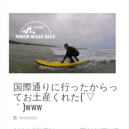
国際通りに行ったからっ
てお土産くれた(´▽
｀)www
18/05/2022