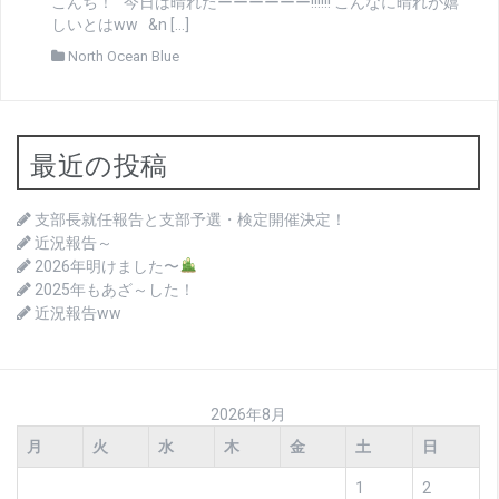
こんち！ 今日は晴れたーーーーーー!!!!!! こんなに晴れが嬉
しいとはww &n […]
North Ocean Blue
最近の投稿
支部長就任報告と支部予選・検定開催決定！
近況報告～
2026年明けました〜
2025年もあざ～した！
近況報告ww
2026年8月
月
火
水
木
金
土
日
1
2