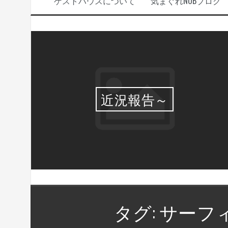
ゲストハウスについて
気まぐれNOBブログ
選・
近況報告～
タグ:
サーフ