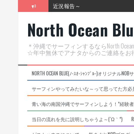
コ
近況報告～
ン
テ
2026年明けました〜
North Ocean Bl
ン
ツ
2025年もあざ～した！
へ
ス
近況報告ww
＊沖縄でサーフィンするならNorth Oc
キ
☆年中無休でアナタからのご連絡をお
ッ
ヤッチマッターーーー！！！
プ
支部長就任報告と支部予選・検
NORTH OCEAN BLUE(ﾉ-ｽｵ-ｼｬﾝﾌﾞﾙ-)オ
サーフィンやってみたいな～って思ってた方必見
青い海の南国沖縄でサーフィンしよう！*経験者
当日の流れを先に説明しちゃうよ～(´Ω｀*)