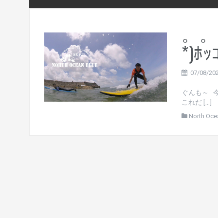
。。
*)ﾎｯ
07/08/20
ぐんも～ 
これだ […]
North Oce