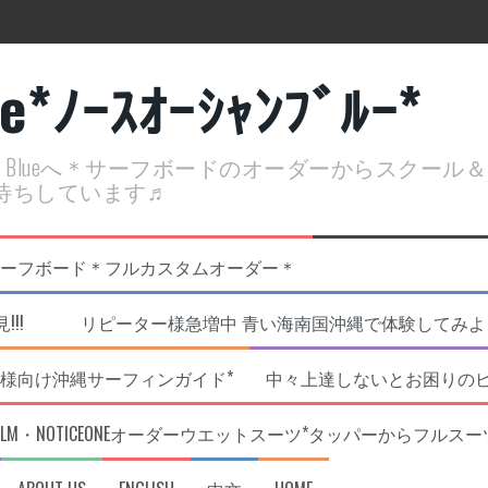
ue*ﾉｰｽｵｰｼｬﾝﾌﾞﾙｰ*
ean Blueへ＊サーフボードのオーダーからスクー
待ちしています♬
定開催決定！
リジナルNOBサーフボード＊フルカスタムオーダー＊
!!! リピーター様急増中 青い海南国沖縄で体験してみよう!
様向け沖縄サーフィンガイド*
中々上達しないとお困りの
RLM・NOTICEONEオーダーウエットスーツ*タッパーからフルスー