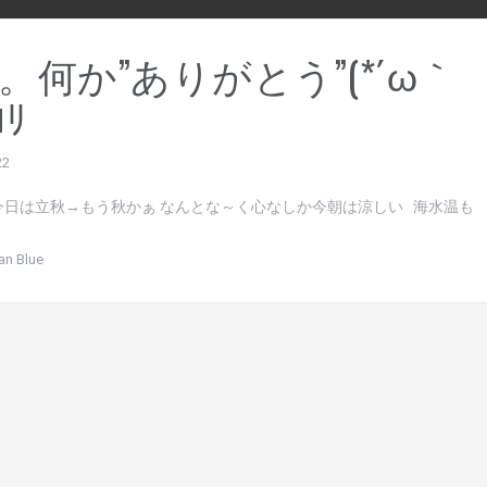
。何か”ありがとう”(*´ω｀
ｺﾘ
22
今日は立秋→もう秋かぁ なんとな～く心なしか今朝は涼しい 海水温も
an Blue