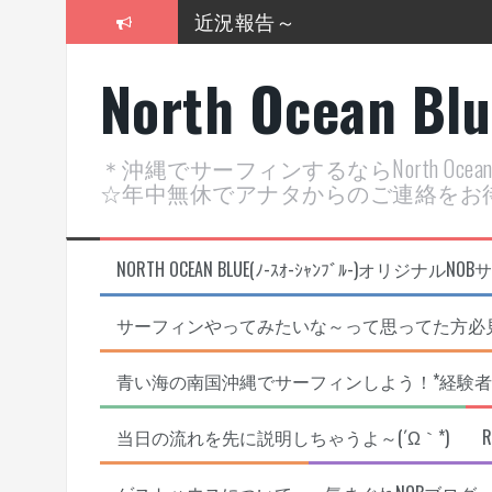
コ
近況報告～
ン
テ
2026年明けました〜
North Ocean Bl
ン
ツ
2025年もあざ～した！
へ
ス
近況報告ww
＊沖縄でサーフィンするならNorth Oc
キ
☆年中無休でアナタからのご連絡をお
ッ
ヤッチマッターーーー！！！
プ
支部長就任報告と支部予選・検
NORTH OCEAN BLUE(ﾉ-ｽｵ-ｼｬﾝﾌﾞﾙ-)オ
サーフィンやってみたいな～って思ってた方必見
青い海の南国沖縄でサーフィンしよう！*経験者
当日の流れを先に説明しちゃうよ～(´Ω｀*)