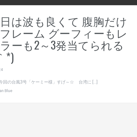
日は波も良くて 腹胸だけ
フレーム グーフィーもレ
ラーも2～3発当てられる
｀*)
24
今回の台風3号「ケーミー様」すげ～☆ 台湾に […]
an Blue