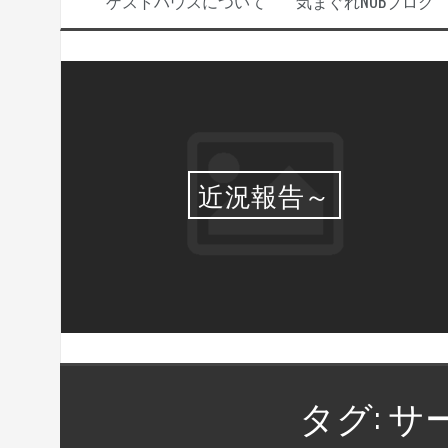
ゲストハウスについて
気まぐれNOBブログ
選・
近況報告～
タグ:
サ