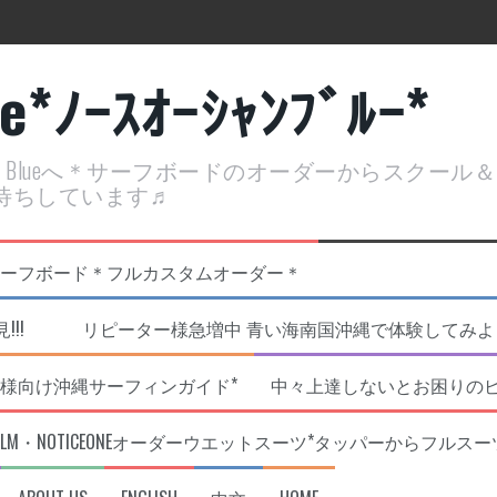
ue*ﾉｰｽｵｰｼｬﾝﾌﾞﾙｰ*
ean Blueへ＊サーフボードのオーダーからスクー
待ちしています♬
定開催決定！
リジナルNOBサーフボード＊フルカスタムオーダー＊
!!! リピーター様急増中 青い海南国沖縄で体験してみよう!
様向け沖縄サーフィンガイド*
中々上達しないとお困りの
RLM・NOTICEONEオーダーウエットスーツ*タッパーからフルスー