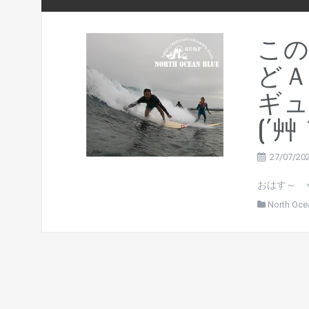
この
どＡ
ギュ
(´艸
27/07/20
おはす～ 
North Oce