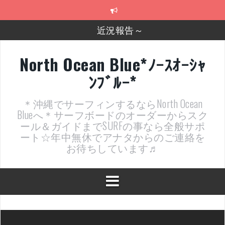
コ
ン
テ
近況報告～
ン
ツ
2026年明けました〜
へ
North Ocean Blue*ﾉｰｽｵｰｼｬ
ス
2025年もあざ～した！
ﾝﾌﾞﾙｰ*
キ
ッ
近況報告ww
プ
＊沖縄でサーフィンするならNorth Ocean
ヤッチマッターーーー！！！
Blueへ＊サーフボードのオーダーからスク
ール＆ガイドまでSURFの事なら全般サポ
支部長就任報告と支部予選・検定開催決定！
ート☆年中無休でアナタからのご連絡を
お待ちしています♬