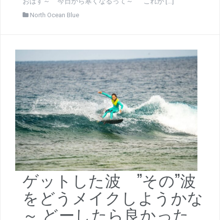
おはす～ 今日から寒くなるって～ これが […]
North Ocean Blue
ゲットした波 ”その”波
をどうメイクしようかな
～ どーしたら良かった