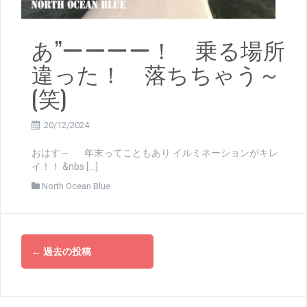
あ”ーーーー！ 乗る場所
違った！ 落ちちゃう～
(笑)
20/12/2024
おはす～ 年末ってこともあり イルミネーションがキレ
イ！！ &nbs […]
North Ocean Blue
投
←
過去の投稿
稿
ナ