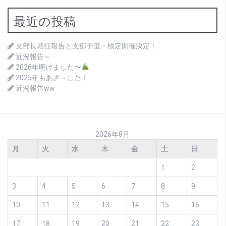
ビ
最近の投稿
ゲ
ー
支部長就任報告と支部予選・検定開催決定！
シ
近況報告～
2026年明けました〜
ョ
2025年もあざ～した！
ン
近況報告ww
2026年8月
月
火
水
木
金
土
日
1
2
3
4
5
6
7
8
9
10
11
12
13
14
15
16
17
18
19
20
21
22
23