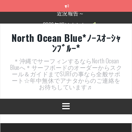
コ
ン
テ
2026年明けました〜
ン
ツ
2025年もあざ～した！
へ
North Ocean Blue*ﾉｰｽｵｰｼｬ
ス
近況報告ww
ﾝﾌﾞﾙｰ*
キ
ッ
ヤッチマッターーーー！！！
プ
＊沖縄でサーフィンするならNorth Ocean
支部長就任報告と支部予選・検定開催決定！
Blueへ＊サーフボードのオーダーからスク
ール＆ガイドまでSURFの事なら全般サポ
近況報告～
ート☆年中無休でアナタからのご連絡を
お待ちしています♬