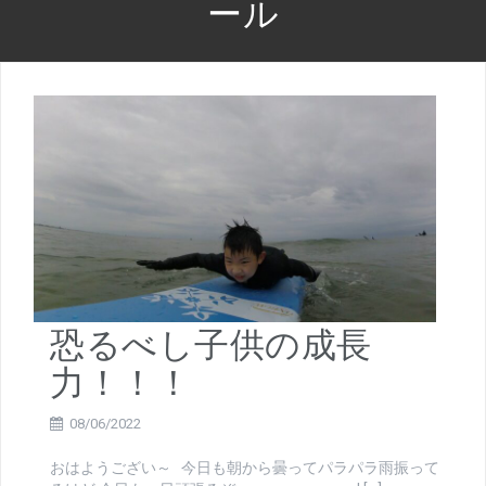
ール
恐るべし子供の成長
力！！！
08/06/2022
おはようござい～ 今日も朝から曇ってパラパラ雨振って