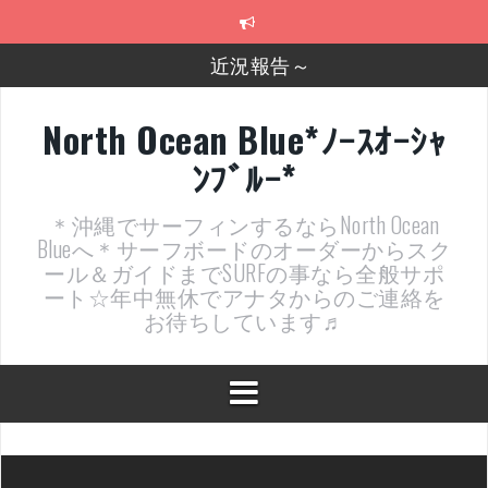
コ
ン
テ
近況報告～
ン
ツ
2026年明けました〜
へ
North Ocean Blue*ﾉｰｽｵｰｼｬ
ス
2025年もあざ～した！
ﾝﾌﾞﾙｰ*
キ
ッ
近況報告ww
プ
＊沖縄でサーフィンするならNorth Ocean
ヤッチマッターーーー！！！
Blueへ＊サーフボードのオーダーからスク
ール＆ガイドまでSURFの事なら全般サポ
支部長就任報告と支部予選・検定開催決定！
ート☆年中無休でアナタからのご連絡を
お待ちしています♬