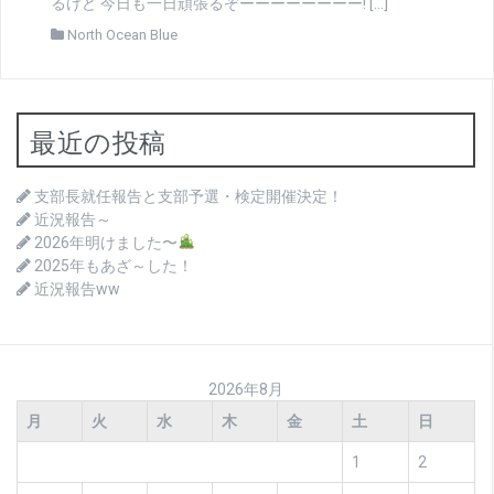
るけど 今日も一日頑張るぞーーーーーーーー! […]
North Ocean Blue
最近の投稿
支部長就任報告と支部予選・検定開催決定！
近況報告～
2026年明けました〜
2025年もあざ～した！
近況報告ww
2026年8月
月
火
水
木
金
土
日
1
2