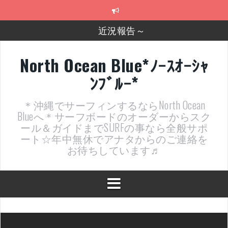
コ
ン
テ
近況報告～
ン
ツ
2026年明けました〜
へ
North Ocean Blue*ﾉｰｽｵｰｼｬ
ス
2025年もあざ～した！
ﾝﾌﾞﾙｰ*
キ
ッ
近況報告ww
プ
＊沖縄でサーフィンするならNorth Ocean
ヤッチマッターーーー！！！
Blueへ＊サーフボードのオーダーからスク
ール＆ガイドまでSURFの事なら全般サポ
支部長就任報告と支部予選・検定開催決定！
ート☆年中無休でアナタからのご連絡を
お待ちしています♬