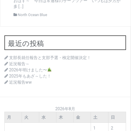
おはす～ 今日は常連様のサーフツアー いつもは夕方が
多 […]
North Ocean Blue
最近の投稿
支部長就任報告と支部予選・検定開催決定！
近況報告～
2026年明けました〜
2025年もあざ～した！
近況報告ww
2026年8月
月
火
水
木
金
土
日
1
2