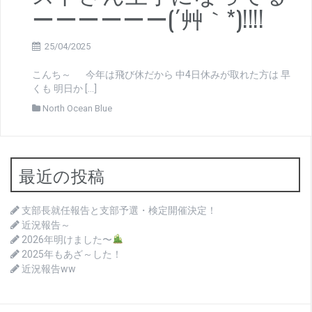
ーーーーーー(´艸｀*)!!!!
25/04/2025
こんち～ 今年は飛び休だから 中4日休みが取れた方は 早
くも 明日か […]
North Ocean Blue
最近の投稿
支部長就任報告と支部予選・検定開催決定！
近況報告～
2026年明けました〜
2025年もあざ～した！
近況報告ww