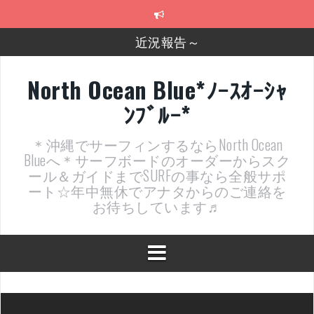
コ
ン
テ
近況報告～
ン
ツ
2026年明けました〜
へ
North Ocean Blue*ﾉｰｽｵｰｼｬ
ス
2025年もあざ～した！
ﾝﾌﾞﾙｰ*
キ
ッ
近況報告ww
プ
＊沖縄でサーフィンするならNorth Ocean
ヤッチマッターーーー！！！
Blueへ＊サーフボードのオーダーからスク
ール＆ガイドまでSURFの事なら全般サポ
支部長就任報告と支部予選・検定開催決定！
ート☆年中無休でアナタからのご連絡を
お待ちしています♬