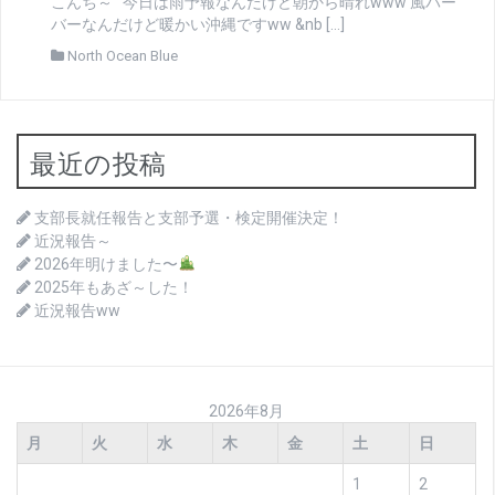
こんち～ 今日は雨予報なんだけど朝から晴れwww 風バー
バーなんだけど暖かい沖縄ですww &nb […]
North Ocean Blue
最近の投稿
支部長就任報告と支部予選・検定開催決定！
近況報告～
2026年明けました〜
2025年もあざ～した！
近況報告ww
2026年8月
月
火
水
木
金
土
日
1
2