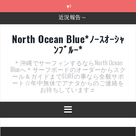
コ
近況報告～
ン
テ
2026年明けました〜
ン
ツ
2025年もあざ～した！
へ
North Ocean Blue*ﾉｰｽｵｰｼｬ
ス
近況報告ww
ﾝﾌﾞﾙｰ*
キ
ッ
ヤッチマッターーーー！！！
プ
＊沖縄でサーフィンするならNorth Ocean
支部長就任報告と支部予選・検定開催決定！
Blueへ＊サーフボードのオーダーからスク
ール＆ガイドまでSURFの事なら全般サポ
ート☆年中無休でアナタからのご連絡を
お待ちしています♬