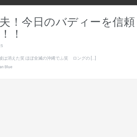
夫！今日のバディーを信頼
！！
25
波は消えた笑 ほぼ全滅の沖縄でふ笑 ロングの […]
an Blue