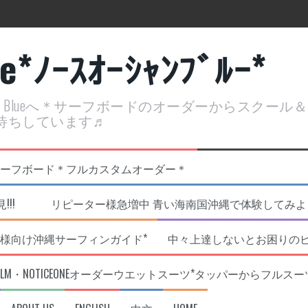
ue*ﾉｰｽｵｰｼｬﾝﾌﾞﾙｰ*
ean Blueへ＊サーフボードのオーダーからスクー
待ちしています♬
定開催決定！
リジナルNOBサーフボード＊フルカスタムオーダー＊
!!! リピーター様急増中 青い海南国沖縄で体験してみよう!
様向け沖縄サーフィンガイド*
中々上達しないとお困りの
RLM・NOTICEONEオーダーウエットスーツ*タッパーからフルスー