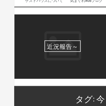
ゲストハウスについて
気まぐれNOBブログ
選・
近況報告～
タグ:
今