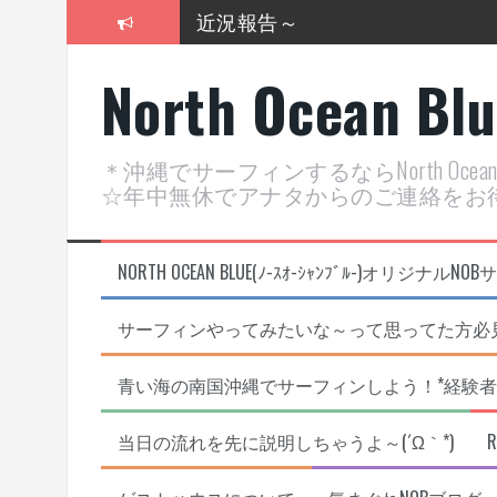
コ
近況報告～
ン
テ
2026年明けました〜
North Ocean Bl
ン
ツ
2025年もあざ～した！
へ
ス
近況報告ww
＊沖縄でサーフィンするならNorth Oc
キ
☆年中無休でアナタからのご連絡をお
ッ
ヤッチマッターーーー！！！
プ
支部長就任報告と支部予選・検
NORTH OCEAN BLUE(ﾉ-ｽｵ-ｼｬﾝﾌﾞﾙ-)オ
サーフィンやってみたいな～って思ってた方必見
青い海の南国沖縄でサーフィンしよう！*経験者
当日の流れを先に説明しちゃうよ～(´Ω｀*)