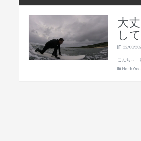
大丈
して
22/08/20
こんち～ 
North Oce