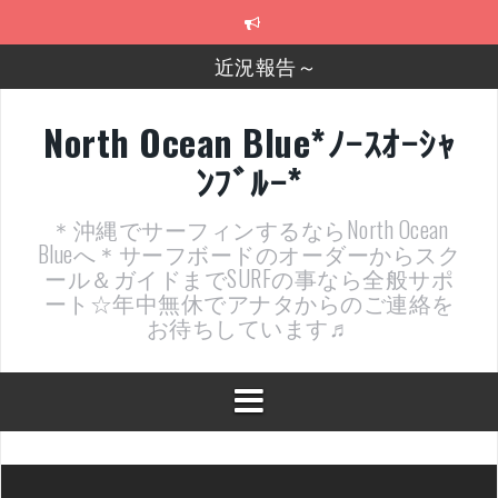
コ
ン
テ
近況報告～
ン
ツ
2026年明けました〜
へ
North Ocean Blue*ﾉｰｽｵｰｼｬ
ス
2025年もあざ～した！
ﾝﾌﾞﾙｰ*
キ
ッ
近況報告ww
プ
＊沖縄でサーフィンするならNorth Ocean
ヤッチマッターーーー！！！
Blueへ＊サーフボードのオーダーからスク
ール＆ガイドまでSURFの事なら全般サポ
支部長就任報告と支部予選・検定開催決定！
ート☆年中無休でアナタからのご連絡を
お待ちしています♬