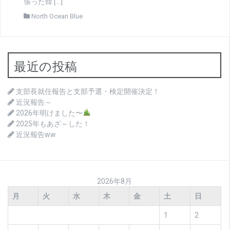
張った韓 […]
North Ocean Blue
最近の投稿
支部長就任報告と支部予選・検定開催決定！
近況報告～
2026年明けました〜
2025年もあざ～した！
近況報告ww
2026年8月
月
火
水
木
金
土
日
1
2