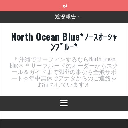
コ
近況報告～
ン
テ
2026年明けました〜
ン
ツ
2025年もあざ～した！
へ
North Ocean Blue*ﾉｰｽｵｰｼｬ
ス
近況報告ww
ﾝﾌﾞﾙｰ*
キ
ッ
ヤッチマッターーーー！！！
プ
＊沖縄でサーフィンするならNorth Ocean
支部長就任報告と支部予選・検定開催決定！
Blueへ＊サーフボードのオーダーからスク
ール＆ガイドまでSURFの事なら全般サポ
ート☆年中無休でアナタからのご連絡を
お待ちしています♬