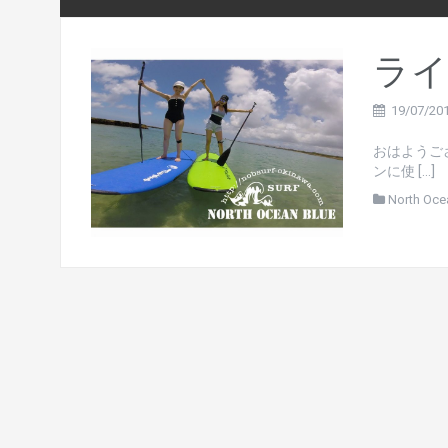
ライ
19/07/20
おはようご
ンに使 […]
North Oce