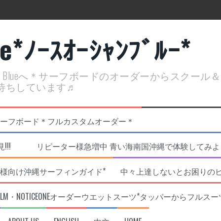
ue*ﾉｰｽｵｰｼｬﾝﾌﾞﾙｰ*
ean Blueへ＊サーフボードのオーダーからスクー
待ちしています♬
定開催決定！
リジナルNOBサーフボード＊フルカスタムオーダー＊
!!! リピーター様急増中 青い海南国沖縄で体験してみよう!
様向け沖縄サーフィンガイド*
中々上達しないとお困りの
RLM・NOTICEONEオーダーウエットスーツ*タッパーからフルスー