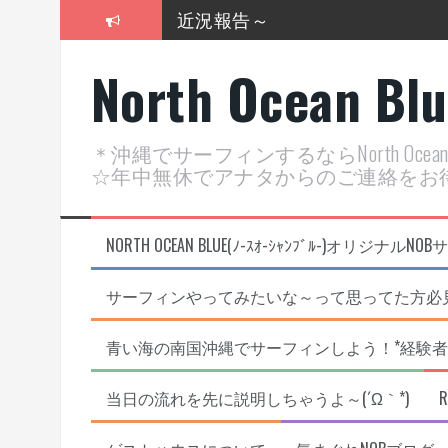
コ
近況報告～
ン
テ
2026年明けました〜
North Ocean Bl
ン
ツ
2025年もあざ～した！
へ
ス
近況報告ww
＊沖縄でサーフィンするならNorth Oc
キ
☆年中無休でアナタからのご連絡をお
ッ
ヤッチマッターーーー！！！
プ
支部長就任報告と支部予選・検
NORTH OCEAN BLUE(ﾉ-ｽｵ-ｼｬﾝﾌﾞﾙ-)オ
サーフィンやってみたいな～って思ってた方必見
青い海の南国沖縄でサーフィンしよう！*経験者
当日の流れを先に説明しちゃうよ～(´Ω｀*)