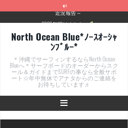
コ
ン
テ
2026年明けました〜
ン
ツ
2025年もあざ～した！
へ
North Ocean Blue*ﾉｰｽｵｰｼｬ
ス
近況報告ww
ﾝﾌﾞﾙｰ*
キ
ッ
ヤッチマッターーーー！！！
プ
＊沖縄でサーフィンするならNorth Ocean
支部長就任報告と支部予選・検定開催決定！
Blueへ＊サーフボードのオーダーからスク
ール＆ガイドまでSURFの事なら全般サポ
近況報告～
ート☆年中無休でアナタからのご連絡を
お待ちしています♬