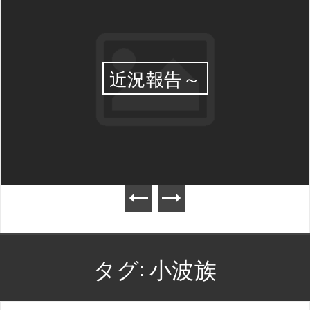
近況報告～
タグ:
小波族