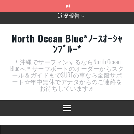
コ
近況報告～
ン
テ
2026年明けました〜
ン
ツ
2025年もあざ～した！
へ
North Ocean Blue*ﾉｰｽｵｰｼｬ
ス
近況報告ww
ﾝﾌﾞﾙｰ*
キ
ッ
ヤッチマッターーーー！！！
プ
＊沖縄でサーフィンするならNorth Ocean
支部長就任報告と支部予選・検定開催決定！
Blueへ＊サーフボードのオーダーからスク
ール＆ガイドまでSURFの事なら全般サポ
ート☆年中無休でアナタからのご連絡を
お待ちしています♬