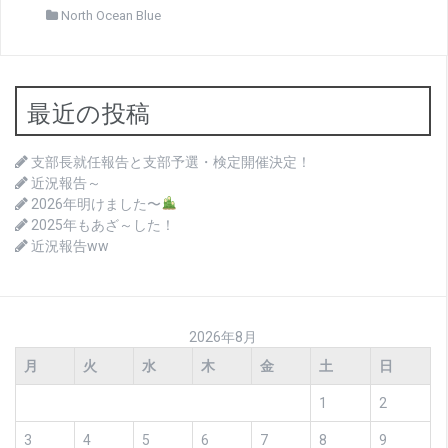
North Ocean Blue
最近の投稿
支部長就任報告と支部予選・検定開催決定！
近況報告～
2026年明けました〜
2025年もあざ～した！
近況報告ww
2026年8月
月
火
水
木
金
土
日
1
2
3
4
5
6
7
8
9