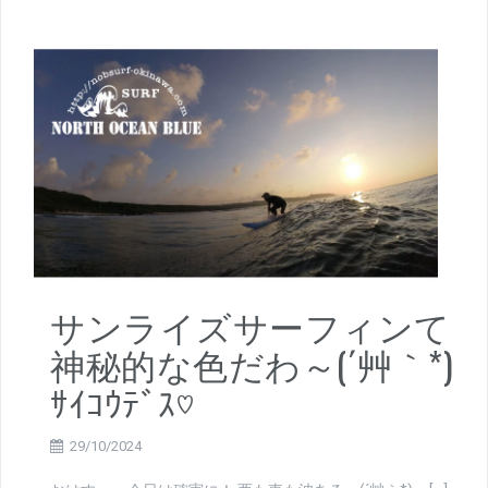
サンライズサーフィンて
神秘的な色だわ～(´艸｀*)
ｻｲｺｳﾃﾞｽ♡
29/10/2024