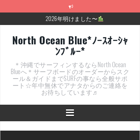
コ
ン
テ
2026年明けました〜
ン
ツ
2025年もあざ～した！
へ
North Ocean Blue*ﾉｰｽｵｰｼｬ
ス
近況報告ww
ﾝﾌﾞﾙｰ*
キ
ッ
ヤッチマッターーーー！！！
プ
＊沖縄でサーフィンするならNorth Ocean
支部長就任報告と支部予選・検定開催決定！
Blueへ＊サーフボードのオーダーからスク
ール＆ガイドまでSURFの事なら全般サポ
近況報告～
ート☆年中無休でアナタからのご連絡を
お待ちしています♬