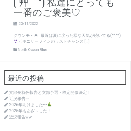
(´艸｀*) 私達にとっても
一番のご褒美♡
20/11/2022
グウンモ～☀ 最近は夏に戻った様な天気が続いてる(*^^*)
ビキニサーフィンのラストチャンス […]
North Ocean Blue
最近の投稿
支部長就任報告と支部予選・検定開催決定！
近況報告～
2026年明けました〜
2025年もあざ～した！
近況報告ww