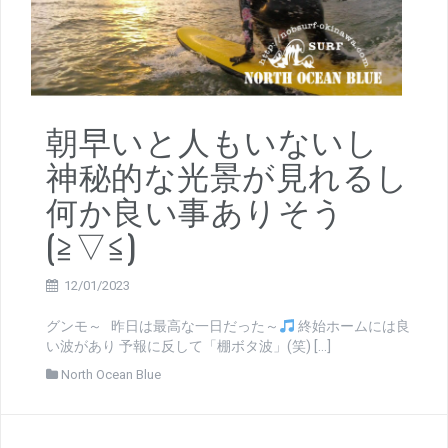
朝早いと人もいないし
神秘的な光景が見れるし
何か良い事ありそう
(≧▽≦)
12/01/2023
グンモ～ 昨日は最高な一日だった～
終始ホームには良
い波があり 予報に反して「棚ボタ波」(笑) […]
North Ocean Blue