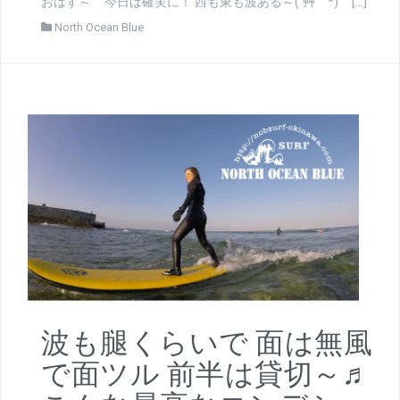
おはす～ 今日は確実に！ 西も東も波ある～(´艸｀*) […]
North Ocean Blue
波も腿くらいで 面は無風
で面ツル 前半は貸切～♬