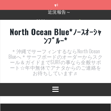
コ
ン
テ
2026年明けました〜
ン
ツ
2025年もあざ～した！
へ
North Ocean Blue*ﾉｰｽｵｰｼｬ
ス
近況報告ww
ﾝﾌﾞﾙｰ*
キ
ッ
ヤッチマッターーーー！！！
プ
＊沖縄でサーフィンするならNorth Ocean
支部長就任報告と支部予選・検定開催決定！
Blueへ＊サーフボードのオーダーからスク
ール＆ガイドまでSURFの事なら全般サポ
近況報告～
ート☆年中無休でアナタからのご連絡を
お待ちしています♬