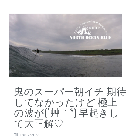
鬼のスーパー朝イチ 期待
してなかったけど 極上
の波が(´艸｀*) 早起きし
て大正解♡
18/07/2023