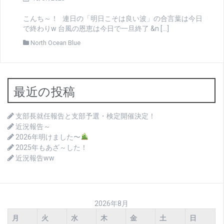
こんち～！ 連日の「明日こそは良い波」の合言葉は今日
で終わりw 台風の恩恵は今日で一旦終了 &n […]
North Ocean Blue
最近の投稿
支部長就任報告と支部予選・検定開催決定！
近況報告～
2026年明けました〜
2025年もあざ～した！
近況報告ww
2026年8月
月
火
水
木
金
土
日