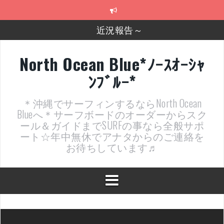
コ
ン
テ
近況報告～
ン
ツ
2026年明けました〜
へ
North Ocean Blue*ﾉｰｽｵｰｼｬ
ス
2025年もあざ～した！
ﾝﾌﾞﾙｰ*
キ
ッ
近況報告ww
プ
＊沖縄でサーフィンするならNorth Ocean
ヤッチマッターーーー！！！
Blueへ＊サーフボードのオーダーからスク
ール＆ガイドまでSURFの事なら全般サポ
支部長就任報告と支部予選・検定開催決定！
ート☆年中無休でアナタからのご連絡を
お待ちしています♬