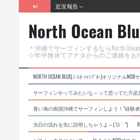
コ
近況報告～
ン
テ
2026年明けました〜
North Ocean Bl
ン
ツ
2025年もあざ～した！
へ
ス
近況報告ww
＊沖縄でサーフィンするならNorth Oc
キ
☆年中無休でアナタからのご連絡をお
ッ
ヤッチマッターーーー！！！
プ
支部長就任報告と支部予選・検
NORTH OCEAN BLUE(ﾉ-ｽｵ-ｼｬﾝﾌﾞﾙ-)オ
サーフィンやってみたいな～って思ってた方必見
青い海の南国沖縄でサーフィンしよう！*経験者
当日の流れを先に説明しちゃうよ～(´Ω｀*)