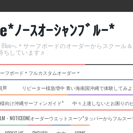
ue*ﾉｰｽｵｰｼｬﾝﾌﾞﾙｰ*
ean Blueへ＊サーフボードのオーダーからスクー
待ちしています♬
定開催決定！
リジナルNOBサーフボード＊フルカスタムオーダー＊
!!! リピーター様急増中 青い海南国沖縄で体験してみよう!
様向け沖縄サーフィンガイド*
中々上達しないとお困りの
RLM・NOTICEONEオーダーウエットスーツ*タッパーからフルスー