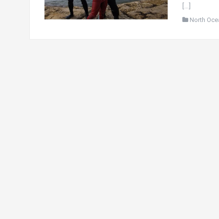
[…]
North Oce