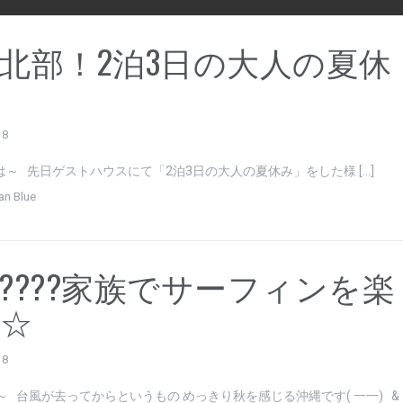
北部！2泊3日の大人の夏休
18
～ 先日ゲストハウスにて「2泊3日の大人の夏休み」をした様 […]
an Blue
????家族でサーフィンを楽
☆
18
～ 台風が去ってからというもの めっきり秋を感じる沖縄です( 一一) &