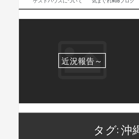
ゲストハウスについて
気まぐれNOBブログ
選・
近況報告～
タグ:
沖