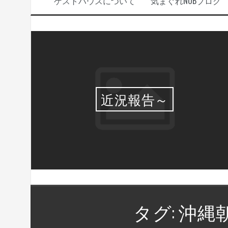
ゲストハウスについて
気まぐれNOBブログ
選・
近況報告～
タグ:
沖縄