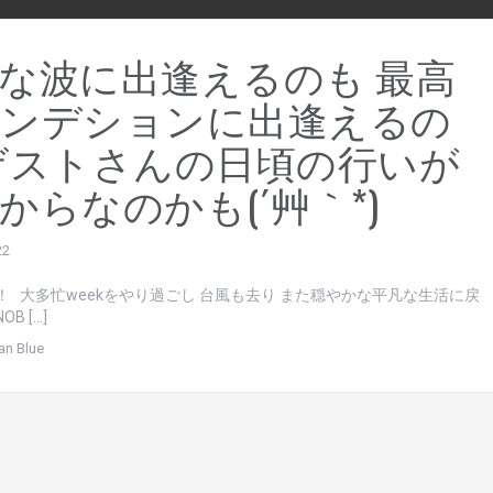
な波に出逢えるのも 最高
ンデションに出逢えるの
ゲストさんの日頃の行いが
からなのかも(´艸｀*)
22
！ 大多忙weekをやり過ごし 台風も去り また穏やかな平凡な生活に戻
B […]
an Blue