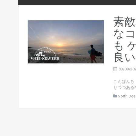
素敵
なコ
も 
良い
03/08/20
こんばんち
りつつあるNO
North Oce