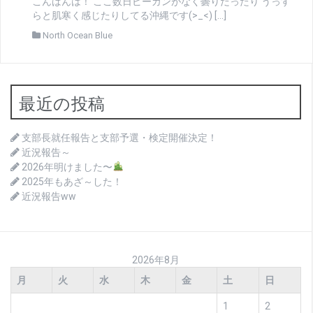
こんばんは！ ここ数日ピーカンがなく曇りだったり うっす
らと肌寒く感じたりしてる沖縄です(>_<) […]
North Ocean Blue
最近の投稿
支部長就任報告と支部予選・検定開催決定！
近況報告～
2026年明けました〜
2025年もあざ～した！
近況報告ww
2026年8月
月
火
水
木
金
土
日
1
2