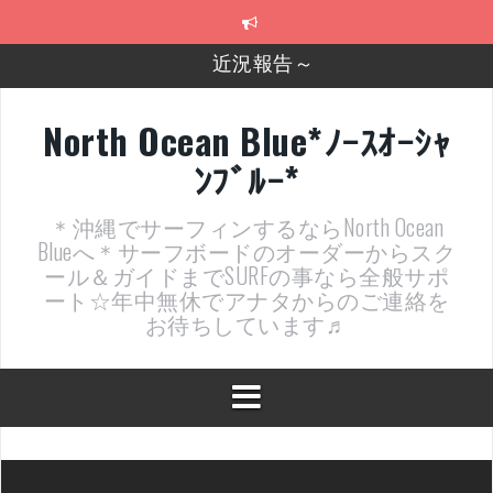
コ
近況報告～
ン
テ
2026年明けました〜
ン
ツ
2025年もあざ～した！
へ
North Ocean Blue*ﾉｰｽｵｰｼｬ
ス
近況報告ww
ﾝﾌﾞﾙｰ*
キ
ッ
ヤッチマッターーーー！！！
プ
＊沖縄でサーフィンするならNorth Ocean
支部長就任報告と支部予選・検定開催決定！
Blueへ＊サーフボードのオーダーからスク
ール＆ガイドまでSURFの事なら全般サポ
ート☆年中無休でアナタからのご連絡を
お待ちしています♬