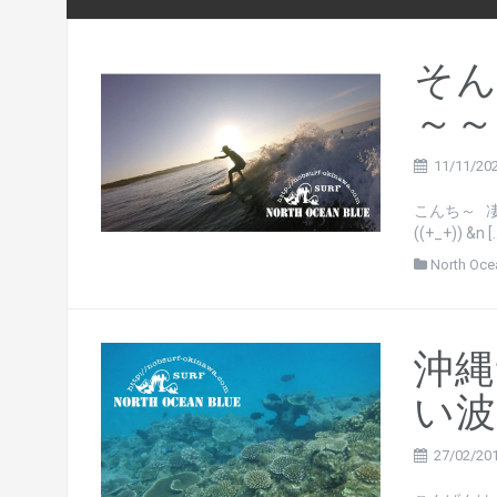
そん
～～
11/11/20
こんち～ 
((+_+)) &n [
North Oce
沖縄
い波
27/02/20