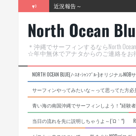
コ
近況報告～
ン
テ
2026年明けました〜
North Ocean Bl
ン
ツ
2025年もあざ～した！
へ
ス
近況報告ww
＊沖縄でサーフィンするならNorth Oc
キ
☆年中無休でアナタからのご連絡をお
ヤッチマッターーーー！！！
ッ
プ
支部長就任報告と支部予選・検
NORTH OCEAN BLUE(ﾉ-ｽｵ-ｼｬﾝﾌﾞﾙ-)オ
サーフィンやってみたいな～って思ってた方必見
青い海の南国沖縄でサーフィンしよう！*経験者
当日の流れを先に説明しちゃうよ～(´Ω｀*)