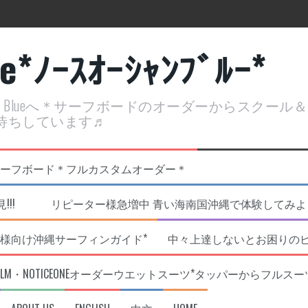
ue*ﾉｰｽｵｰｼｬﾝﾌﾞﾙｰ*
ean Blueへ＊サーフボードのオーダーからスクー
待ちしています♬
定開催決定！
リジナルNOBサーフボード＊フルカスタムオーダー＊
!!! リピーター様急増中 青い海南国沖縄で体験してみよう!
様向け沖縄サーフィンガイド*
中々上達しないとお困りの
RLM・NOTICEONEオーダーウエットスーツ*タッパーからフルスー