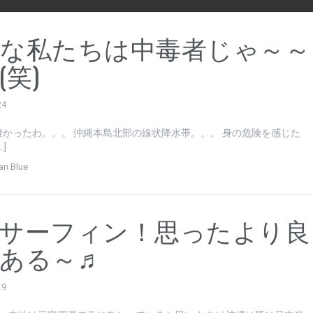
な私たちは中毒者じゃ～～
(笑)
24
凄かったわ。。。 沖縄本島北部の線状降水帯。。。 身の危険を感じた
…]
an Blue
サーフィン！思ったより良
ある～♬
19