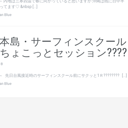
～ 内地は三寒四温で春に向かっていると思いますが 沖縄は既に日中半
てます♡ &nbsp […]
an Blue
本島・サーフィンスクール
ちょこっとセッション????
18
 先日台風接近時のサーフィンスクール前にサクッと1Ｒ???????? […]
an Blue