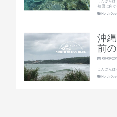
こんばんは
袖 夏に向かっ
North Oce
沖縄
前の
08/09/20
こんばんは～
North Oce