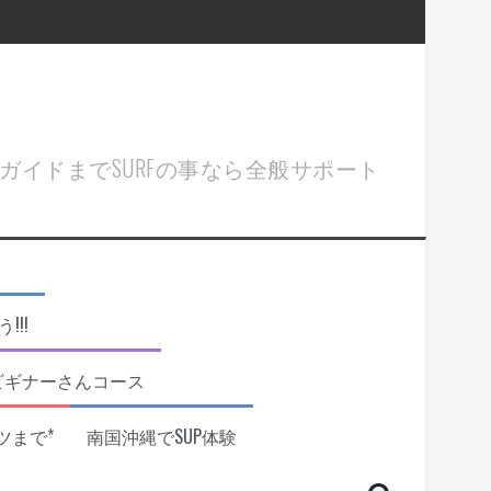
ル＆ガイドまでSURFの事なら全般サポート
!!
ビギナーさんコース
ツまで*
南国沖縄でSUP体験