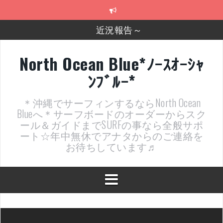
コ
ン
テ
近況報告～
ン
ツ
2026年明けました〜
へ
North Ocean Blue*ﾉｰｽｵｰｼｬ
ス
2025年もあざ～した！
ﾝﾌﾞﾙｰ*
キ
ッ
近況報告ww
プ
＊沖縄でサーフィンするならNorth Ocean
ヤッチマッターーーー！！！
Blueへ＊サーフボードのオーダーからスク
ール＆ガイドまでSURFの事なら全般サポ
支部長就任報告と支部予選・検定開催決定！
ート☆年中無休でアナタからのご連絡を
お待ちしています♬