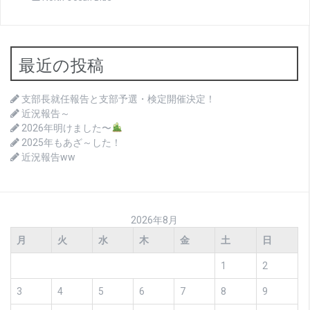
最近の投稿
支部長就任報告と支部予選・検定開催決定！
近況報告～
2026年明けました〜
2025年もあざ～した！
近況報告ww
2026年8月
月
火
水
木
金
土
日
1
2
3
4
5
6
7
8
9