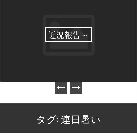
近況報告～
タグ:
連日暑い