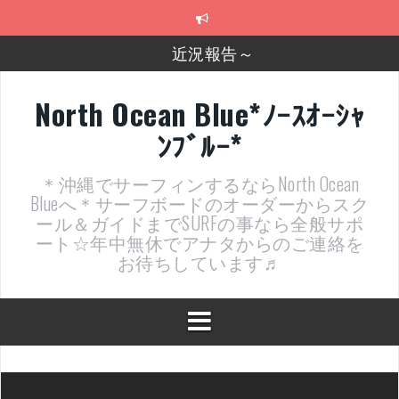
コ
ン
テ
近況報告～
ン
ツ
2026年明けました〜
へ
North Ocean Blue*ﾉｰｽｵｰｼｬ
ス
2025年もあざ～した！
ﾝﾌﾞﾙｰ*
キ
ッ
近況報告ww
プ
＊沖縄でサーフィンするならNorth Ocean
ヤッチマッターーーー！！！
Blueへ＊サーフボードのオーダーからスク
ール＆ガイドまでSURFの事なら全般サポ
支部長就任報告と支部予選・検定開催決定！
ート☆年中無休でアナタからのご連絡を
お待ちしています♬