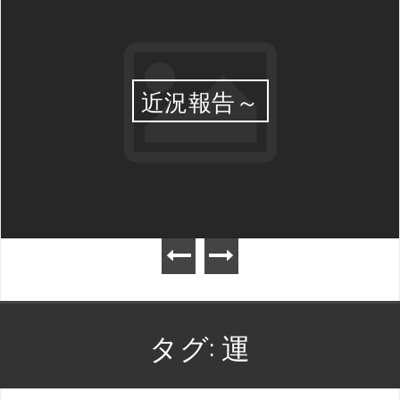
近況報告～
タグ:
運