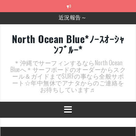
コ
近況報告～
ン
テ
2026年明けました〜
ン
ツ
2025年もあざ～した！
へ
North Ocean Blue*ﾉｰｽｵｰｼｬ
ス
近況報告ww
ﾝﾌﾞﾙｰ*
キ
ッ
ヤッチマッターーーー！！！
プ
＊沖縄でサーフィンするならNorth Ocean
支部長就任報告と支部予選・検定開催決定！
Blueへ＊サーフボードのオーダーからスク
ール＆ガイドまでSURFの事なら全般サポ
ート☆年中無休でアナタからのご連絡を
お待ちしています♬