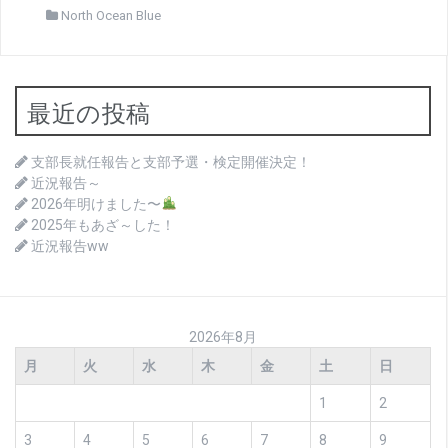
North Ocean Blue
最近の投稿
支部長就任報告と支部予選・検定開催決定！
近況報告～
2026年明けました〜
2025年もあざ～した！
近況報告ww
2026年8月
月
火
水
木
金
土
日
1
2
3
4
5
6
7
8
9