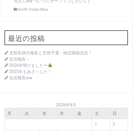
兄さんww ついでにサーフィンしたい […]
North Ocean Blue
最近の投稿
支部長就任報告と支部予選・検定開催決定！
近況報告～
2026年明けました〜
2025年もあざ～した！
近況報告ww
2026年8月
月
火
水
木
金
土
日
1
2