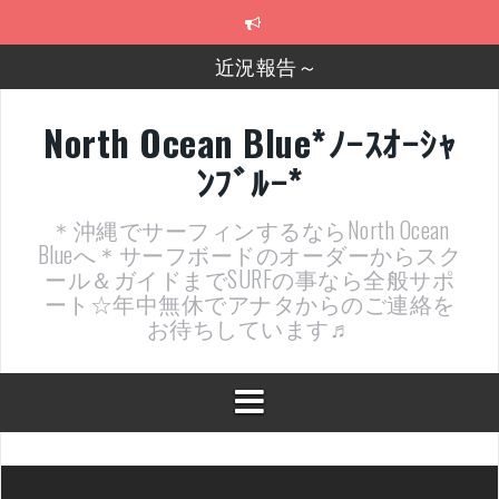
コ
ン
テ
近況報告～
ン
ツ
2026年明けました〜
へ
North Ocean Blue*ﾉｰｽｵｰｼｬ
ス
2025年もあざ～した！
ﾝﾌﾞﾙｰ*
キ
ッ
近況報告ww
プ
＊沖縄でサーフィンするならNorth Ocean
ヤッチマッターーーー！！！
Blueへ＊サーフボードのオーダーからスク
ール＆ガイドまでSURFの事なら全般サポ
支部長就任報告と支部予選・検定開催決定！
ート☆年中無休でアナタからのご連絡を
お待ちしています♬