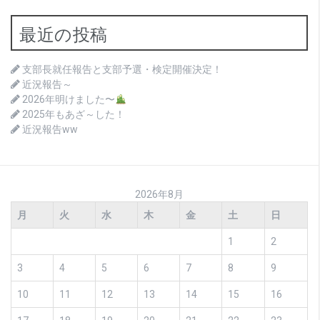
ビ
最近の投稿
ゲ
ー
支部長就任報告と支部予選・検定開催決定！
シ
近況報告～
2026年明けました〜
ョ
2025年もあざ～した！
ン
近況報告ww
2026年8月
月
火
水
木
金
土
日
1
2
3
4
5
6
7
8
9
10
11
12
13
14
15
16