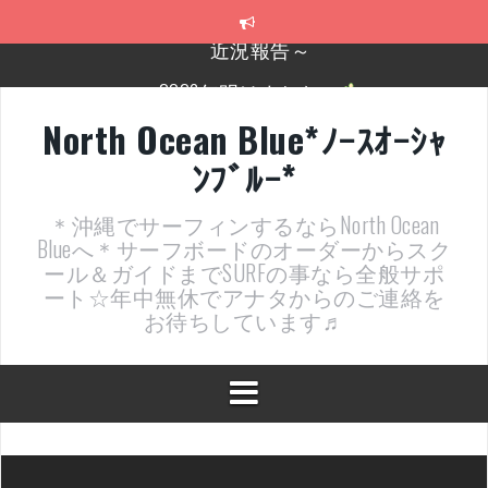
コ
ン
テ
2026年明けました〜
ン
ツ
2025年もあざ～した！
へ
North Ocean Blue*ﾉｰｽｵｰｼｬ
ス
近況報告ww
ﾝﾌﾞﾙｰ*
キ
ッ
ヤッチマッターーーー！！！
プ
＊沖縄でサーフィンするならNorth Ocean
支部長就任報告と支部予選・検定開催決定！
Blueへ＊サーフボードのオーダーからスク
ール＆ガイドまでSURFの事なら全般サポ
近況報告～
ート☆年中無休でアナタからのご連絡を
お待ちしています♬