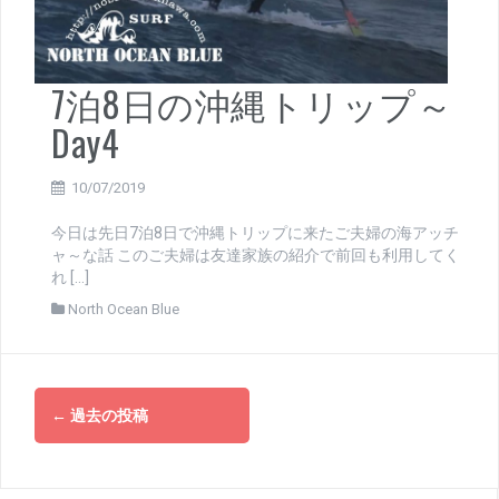
7泊8日の沖縄トリップ～
Day4
10/07/2019
今日は先日7泊8日で沖縄トリップに来たご夫婦の海アッチ
ャ～な話 このご夫婦は友達家族の紹介で前回も利用してく
れ […]
North Ocean Blue
投
←
過去の投稿
稿
ナ