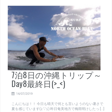
7泊8日の沖縄トリップ～
Day8最終日(>_<)
14/07/2019
こんにちは！！ 今日も晴天で何とも言いようのない暑さで
夏を感じています(≧▽≦) 昨日奄美地方で梅雨明けしたっ […]