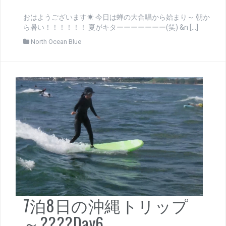
おはようございます☀ 今日は蝉の大合唱から始まり～ 朝か
ら暑い！！！！！！ 夏がキターーーーーーー(笑) &n […]
North Ocean Blue
7泊8日の沖縄トリップ
～????Day6