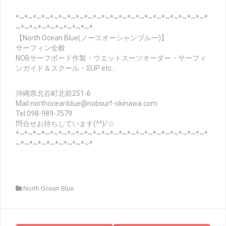
*~*~*~*~*~*~*~*~*~*~*~*~*~*~*~*~*~*~*~*~*~*~*
~*~*~*~*~*~*~*~*~*
【North Ocean Blue(ノースオーシャンブルー)】
サーフィン全般
NOBサーフボード作製・ウエットスーツオーダー・サーフィ
ンガイド＆スクール・SUP etc…
沖縄県北谷町北前251-6
Mail:northoceanblue@nobsurf-okinawa.com
Tel:098-989-7579
問合せお待ちしています(^^)/☆
*~*~*~*~*~*~*~*~*~*~*~*~*~*~*~*~*~*~*~*~*~*~*
~*~*~*~*~*~*~*~*~*
North Ocean Blue