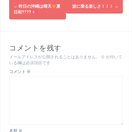
投
←
昨日の沖縄は晴天
夏
波に乗る楽しさ！！！
→
稿
日和????‍
ナ
ビ
ゲ
コメントを残す
ー
メールアドレスが公開されることはありません。
※
が付いて
シ
いる欄は必須項目です
ョ
コメント
※
ン
名前
※