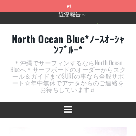
コ
ン
テ
2026年明けました〜
ン
ツ
2025年もあざ～した！
へ
North Ocean Blue*ﾉｰｽｵｰｼｬ
ス
近況報告ww
ﾝﾌﾞﾙｰ*
キ
ッ
ヤッチマッターーーー！！！
プ
＊沖縄でサーフィンするならNorth Ocean
支部長就任報告と支部予選・検定開催決定！
Blueへ＊サーフボードのオーダーからスク
ール＆ガイドまでSURFの事なら全般サポ
ート☆年中無休でアナタからのご連絡を
お待ちしています♬