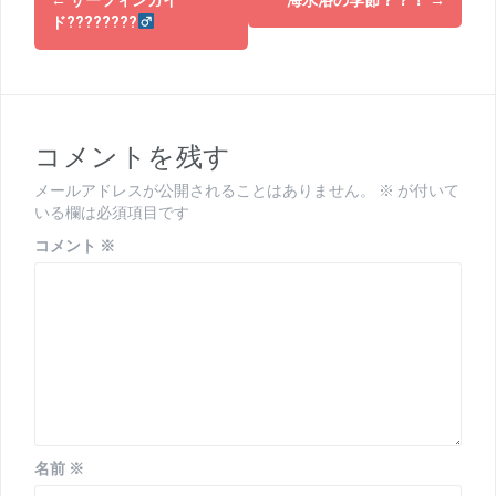
稿
ド????????‍
ナ
ビ
ゲ
コメントを残す
ー
メールアドレスが公開されることはありません。
※
が付いて
シ
いる欄は必須項目です
ョ
コメント
※
ン
名前
※