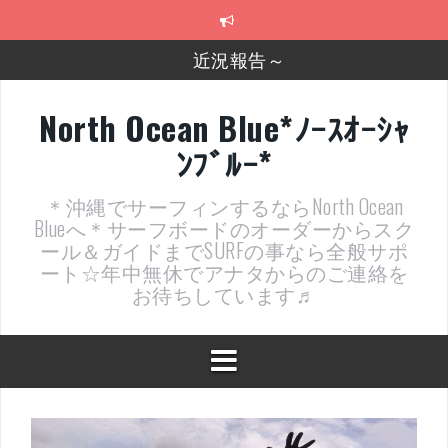
コ
近況報告～
ン
テ
2026年明けました〜
ン
ツ
2025年もあざ～した！
へ
North Ocean Blue*ﾉｰｽｵｰｼｬ
ス
近況報告ww
ﾝﾌﾞﾙｰ*
キ
ッ
ヤッチマッターーーー！！！
プ
＊沖縄でサーフィンするならNorth Ocean
支部長就任報告と支部予選・検定開催決定！
Blueへ＊サーフボードのオーダーからスク
ール＆ガイドまでSURFの事なら全般サポ
ート☆年中無休でアナタからのご連絡を
お待ちしています♬