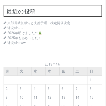
最近の投稿
支部長就任報告と支部予選・検定開催決定！
近況報告～
2026年明けました〜
2025年もあざ～した！
近況報告ww
2018年4月
月
火
水
木
金
土
日
1
2
3
4
5
6
7
8
9
10
11
12
13
14
15