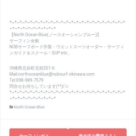
*~*~*~*~*~*~*~*~*~*~*~*~*~*~*~*~*~*~*~*~*~*~*
~*~*~*~*~*~*~*~*~*
【North Ocean Blue(ノースオーシャンブルー)】
サーフィン全般
NOBサーフボード作製・ウエットスーツオーダー・サーフィ
ンガイド＆スクール・SUP etc…
沖縄県北谷町北前251-6
Mail:northoceanblue@nobsurf-okinawa.com
Tel:098-989-7579
問合せお待ちしています(^^)/☆
*~*~*~*~*~*~*~*~*~*~*~*~*~*~*~*~*~*~*~*~*~*~*
~*~*~*~*~*~*~*~*~*
North Ocean Blue
投
←
サーフィンガイ
海水浴の季節？？！
→