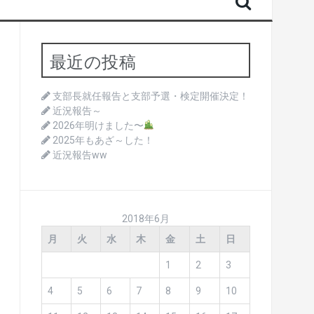
最近の投稿
支部長就任報告と支部予選・検定開催決定！
近況報告～
2026年明けました〜
2025年もあざ～した！
近況報告ww
2018年6月
月
火
水
木
金
土
日
1
2
3
4
5
6
7
8
9
10