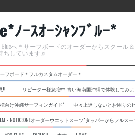
ue*ﾉｰｽｵｰｼｬﾝﾌﾞﾙｰ*
ean Blueへ＊サーフボードのオーダーからスクー
待ちしています♬
定開催決定！
リジナルNOBサーフボード＊フルカスタムオーダー＊
!!! リピーター様急増中 青い海南国沖縄で体験してみよう!
様向け沖縄サーフィンガイド*
中々上達しないとお困りの
RLM・NOTICEONEオーダーウエットスーツ*タッパーからフルスー