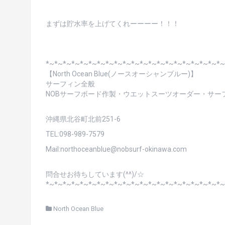
まずは貯水率を上げてくれーーーー！！！
*~*~*~*~*~*~*~*~*~*~*~*~*~*~*~*~*~*~*~*~*~
【North Ocean Blue(ノースオーシャンブルー)】
サーフィン全般
NOBサーフボード作製・ウエットスーツオーダー・サーフィ
沖縄県北谷町北前251-6
TEL:098-989-7579
Mail:northoceanblue@nobsurf-okinawa.com
問合せお待ちしています(^^)/☆
*~*~*~*~*~*~*~*~*~*~*~*~*~*~*~*~*~*~*~*~*~
North Ocean Blue