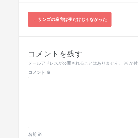
投
←
サンゴの産卵は夜だけじゃなかった
稿
ナ
ビ
コメントを残す
ゲ
メールアドレスが公開されることはありません。
※
が付
ー
コメント
※
シ
ョ
ン
名前
※