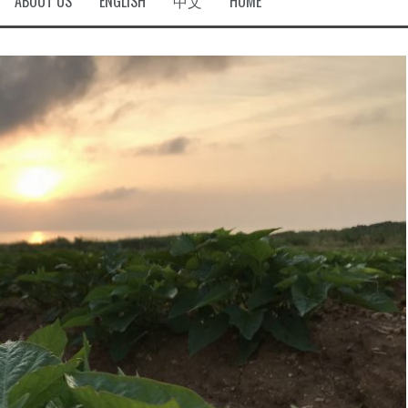
ABOUT US
ENGLISH
中文
HOME