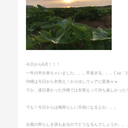
今日から6月！！！
一年の半分来ちゃいました。。。早過ぎる。。。(´;ω;｀)
沖縄は今日から衣替え！かりゆしウェアに変身ｗｗ
てか、連日暑かった沖縄では衣替えって待ち遠しかった
でも！今日からは梅雨らしい天候になるとか。。。
台風の卵らしき渦もあるのでどうなるんでしょうか。。