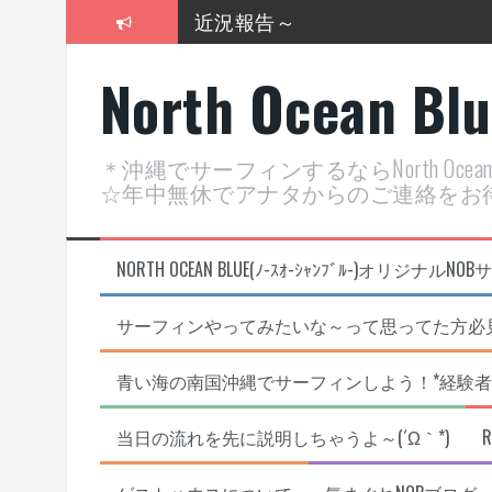
近況報告～
コ
ン
2026年明けました〜
テ
North Ocean Bl
ン
2025年もあざ～した！
ツ
へ
近況報告ww
ス
＊沖縄でサーフィンするならNorth Oc
キ
ヤッチマッターーーー！！！
☆年中無休でアナタからのご連絡をお
ッ
プ
支部長就任報告と支部予選・検
NORTH OCEAN BLUE(ﾉ-ｽｵ-ｼｬﾝﾌﾞﾙ-)オ
サーフィンやってみたいな～って思ってた方必見
青い海の南国沖縄でサーフィンしよう！*経験者
当日の流れを先に説明しちゃうよ～(´Ω｀*)